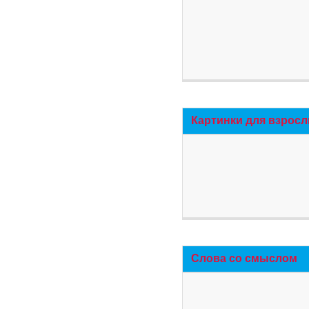
Картинки для взросл
Слова со смыслом