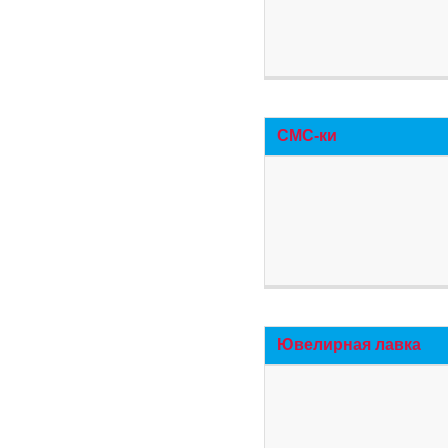
СМС-ки
Ювелирная лавка