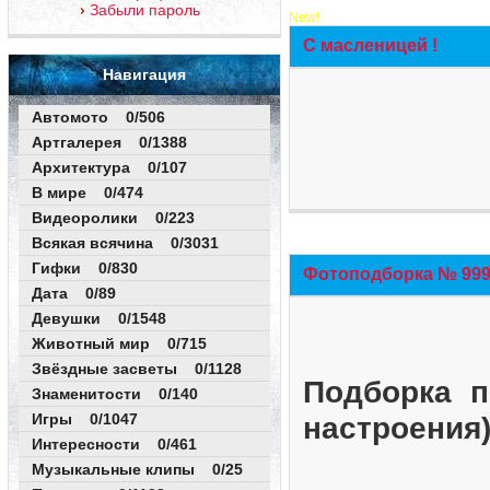
Забыли пароль
New!
С масленицей !
Навигация
Автомото 0/506
Артгалерея 0/1388
Архитектура 0/107
В мире 0/474
Видеоролики 0/223
Всякая всячина 0/3031
Гифки 0/830
Фотоподборка № 999 
Дата 0/89
Девушки 0/1548
Животный мир 0/715
Звёздные засветы 0/1128
Подборка п
Знаменитости 0/140
Игры 0/1047
настроения
Интересности 0/461
Музыкальные клипы 0/25