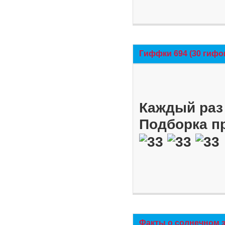
Гиффки 694 (30 гифо
Каждый раз 
Подборка п
Факты о солнечном 