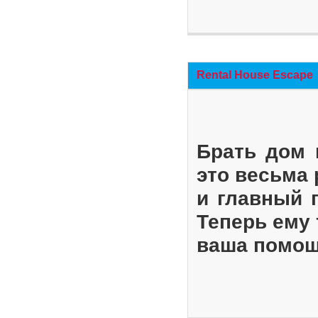
Rental House Escape
Брать дом 
это весьма
и главный 
Теперь ему 
ваша помощ