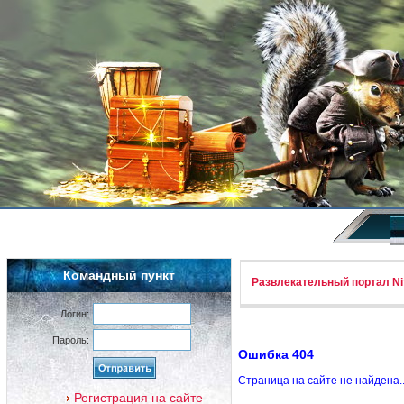
Командный пункт
Развлекательный портал Nif
Логин:
Пароль:
Ошибка 404
Страница на сайте не найдена.
Регистрация на сайте