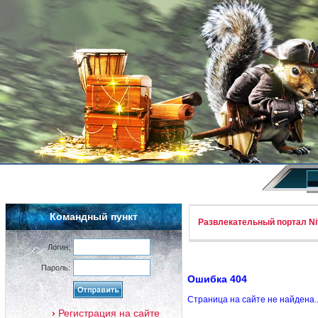
Командный пункт
Развлекательный портал Nif
Логин:
Пароль:
Ошибка 404
Страница на сайте не найдена.
Регистрация на сайте