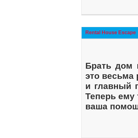
Rental House Escape
Брать дом 
это весьма
и главный 
Теперь ему 
ваша помощ