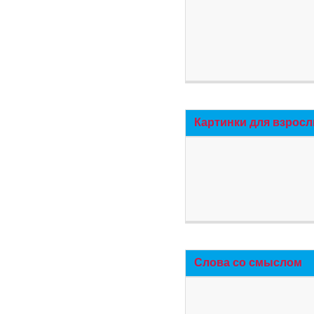
Картинки для взросл
Слова со смыслом