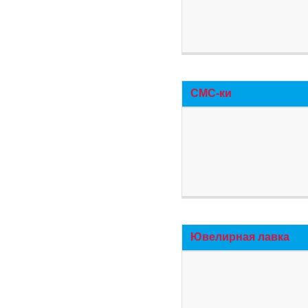
СМС-ки
Ювелирная лавка