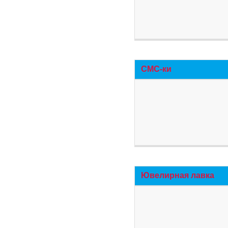
СМС-ки
Ювелирная лавка