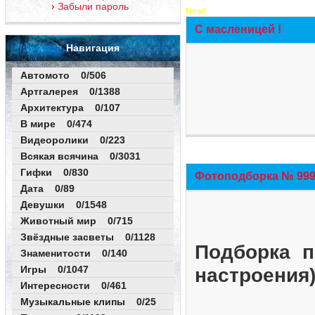
Забыли пароль
New!
С масленицей !
Навигация
Автомото 0/506
Артгалерея 0/1388
Архитектура 0/107
В мире 0/474
Видеоролики 0/223
Всякая всячина 0/3031
Гифки 0/830
Фотоподборка № 999 
Дата 0/89
Девушки 0/1548
Животный мир 0/715
Звёздные засветы 0/1128
Подборка п
Знаменитости 0/140
Игры 0/1047
настроения
Интересности 0/461
Музыкальные клипы 0/25