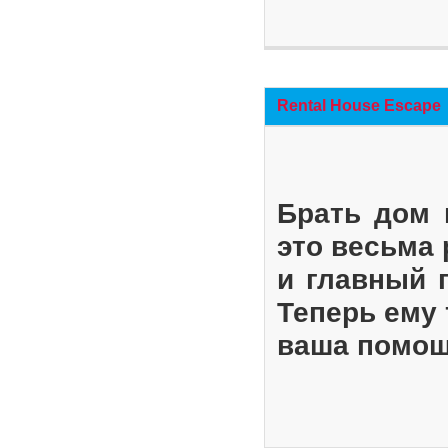
Rental House Escape
Брать дом 
это весьма
и главный 
Теперь ему 
ваша помощ