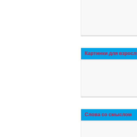
Картинки для взросл
Слова со смыслом