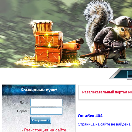
Командный пункт
Развлекательный портал Nif
Логин:
Пароль:
Ошибка 404
Страница на сайте не найдена.
Регистрация на сайте