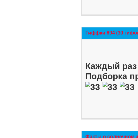
Гиффки 694 (30 гифо
Каждый раз 
Подборка п
Факты о солнечном 