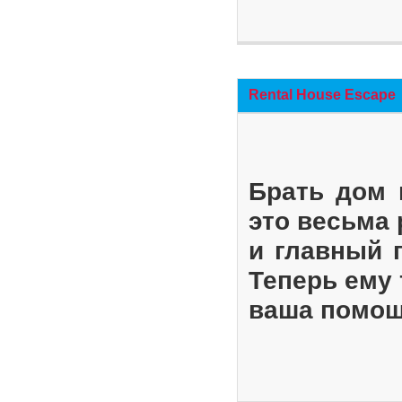
Rental House Escape
Брать дом 
это весьма
и главный 
Теперь ему 
ваша помощ