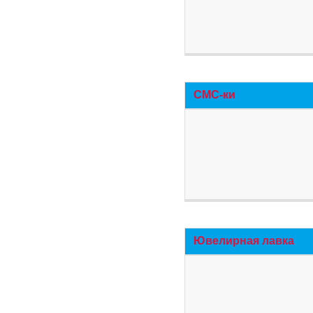
СМС-ки
Ювелирная лавка