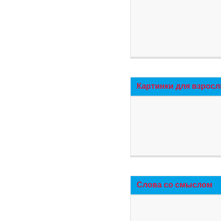
Картинки для взросл
Слова со смыслом