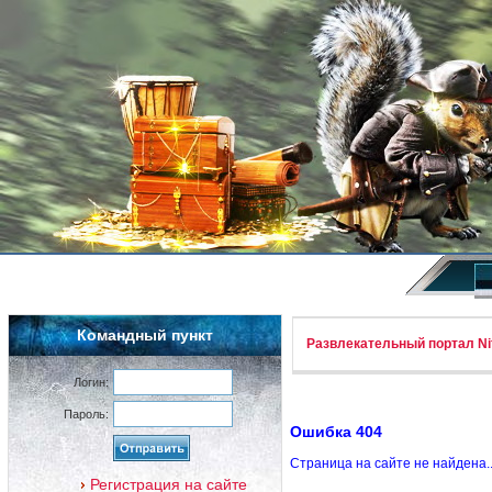
Командный пункт
Развлекательный портал Nif
Логин:
Пароль:
Ошибка 404
Страница на сайте не найдена.
Регистрация на сайте