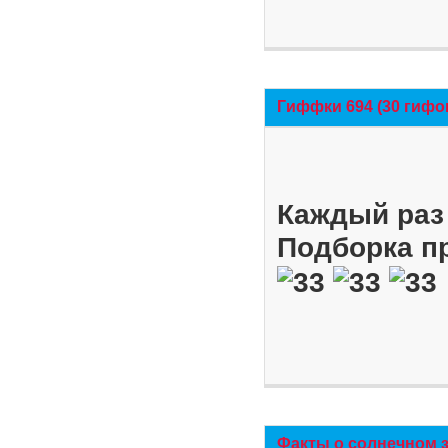
Гиффки 694 (30 гифо
Каждый раз 
Подборка п
Факты о солнечном 