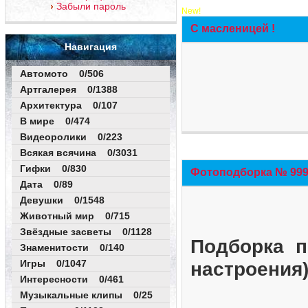
Забыли пароль
New!
С масленицей !
Навигация
Автомото 0/506
Артгалерея 0/1388
Архитектура 0/107
В мире 0/474
Видеоролики 0/223
Всякая всячина 0/3031
Гифки 0/830
Фотоподборка № 999 
Дата 0/89
Девушки 0/1548
Животный мир 0/715
Звёздные засветы 0/1128
Подборка п
Знаменитости 0/140
Игры 0/1047
настроения
Интересности 0/461
Музыкальные клипы 0/25