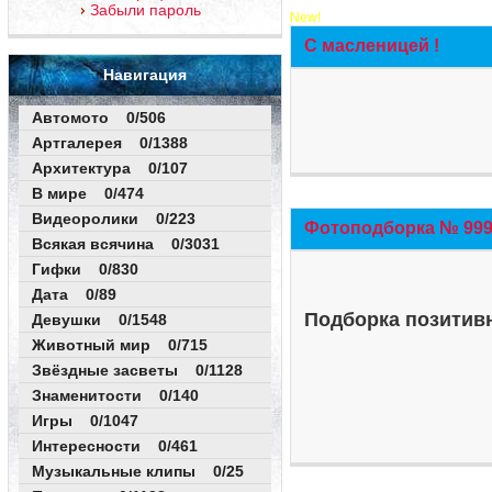
Забыли пароль
New!
С масленицей !
Навигация
Автомото 0/506
Артгалерея 0/1388
Архитектура 0/107
В мире 0/474
Видеоролики 0/223
Фотоподборка № 999 
Всякая всячина 0/3031
Гифки 0/830
Дата 0/89
Подборка позитивн
Девушки 0/1548
Животный мир 0/715
Звёздные засветы 0/1128
Знаменитости 0/140
Игры 0/1047
Интересности 0/461
Музыкальные клипы 0/25