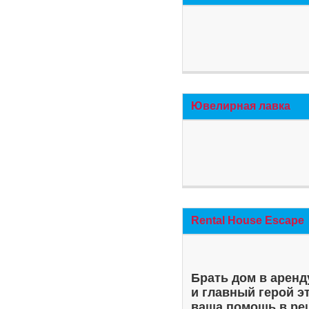
Ювелирная лавка
Rental House Escape
Брать дом в аренд
и главный герой э
ваша помощь в ре