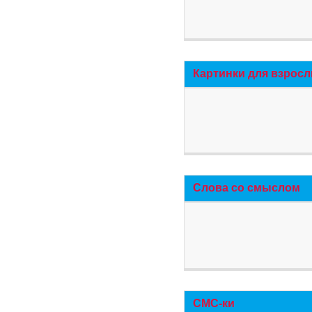
Картинки для взросл
Слова со смыслом
СМС-ки