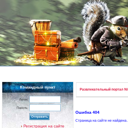
Командный пункт
Развлекательный портал Nif
Логин:
Пароль:
Ошибка 404
Страница на сайте не найдена.
Регистрация на сайте