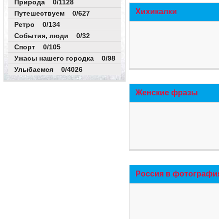
Природа 0/1128
Хихикалки
Путешествуем 0/627
Ретро 0/134
События, люди 0/32
Спорт 0/105
Ужасы нашего городка 0/98
Улыбаемся 0/4026
Женские фразы
Россия в фотографи