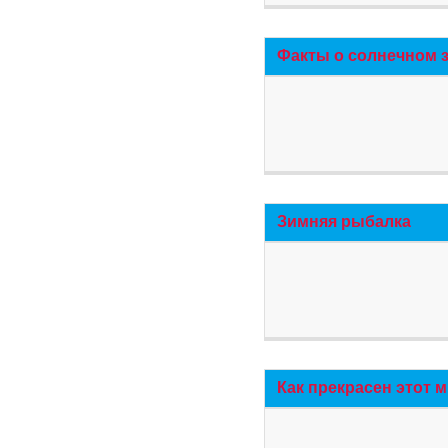
Факты о солнечном 
Зимняя рыбалка
Как прекрасен этот 