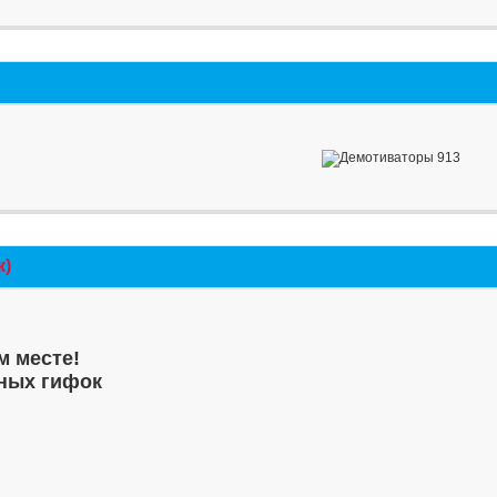
к)
м месте!
ных гифок