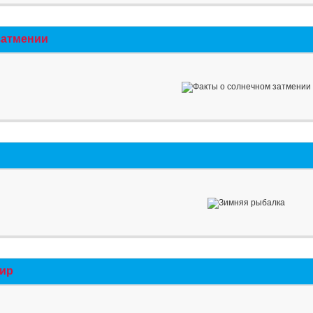
затмении
мир