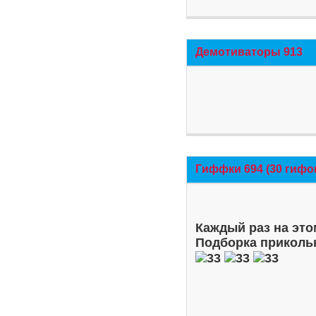
Демотиваторы 913
Гиффки 694 (30 гифо
Каждый раз на это
Подборка приколь