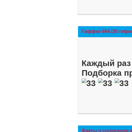
Гиффки 694 (30 гифо
Каждый раз 
Подборка п
Факты о солнечном 