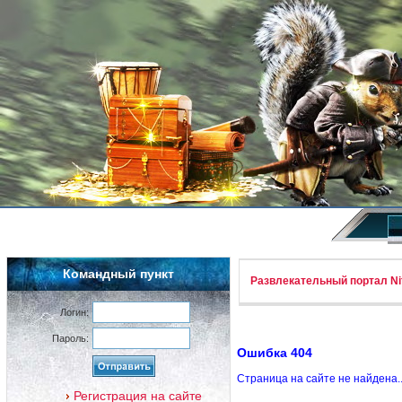
Командный пункт
Развлекательный портал Nif
Логин:
Пароль:
Ошибка 404
Страница на сайте не найдена.
Регистрация на сайте