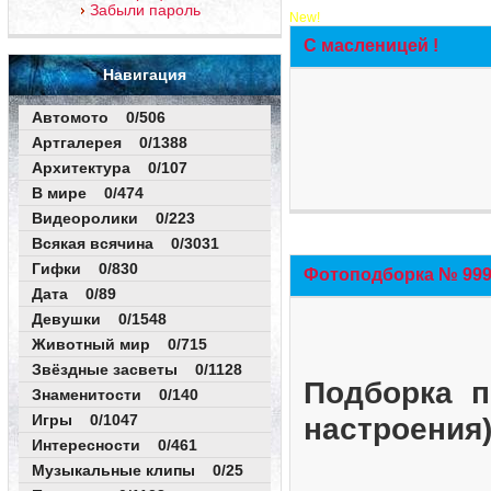
Забыли пароль
New!
С масленицей !
Навигация
Автомото 0/506
Артгалерея 0/1388
Архитектура 0/107
В мире 0/474
Видеоролики 0/223
Всякая всячина 0/3031
Гифки 0/830
Фотоподборка № 999 
Дата 0/89
Девушки 0/1548
Животный мир 0/715
Звёздные засветы 0/1128
Подборка п
Знаменитости 0/140
Игры 0/1047
настроения
Интересности 0/461
Музыкальные клипы 0/25