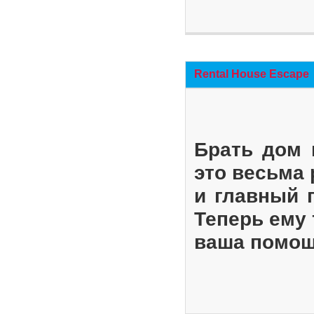
Rental House Escape
Брать дом 
это весьма
и главный 
Теперь ему 
ваша помощ