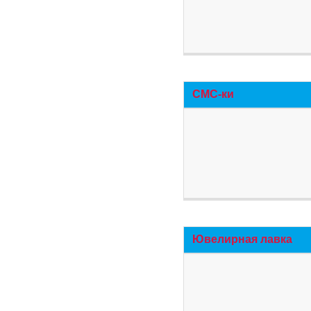
СМС-ки
Ювелирная лавка