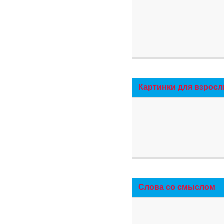
Картинки для взросл
Слова со смыслом