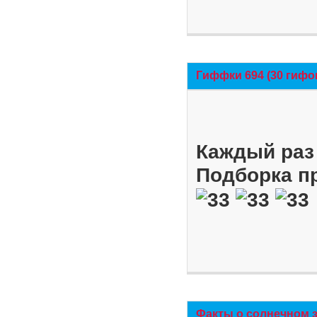
Гиффки 694 (30 гифо
Каждый раз 
Подборка п
Факты о солнечном 