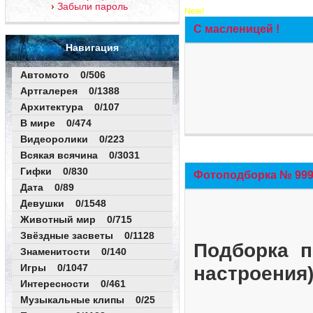
Забыли пароль
New!
С масленицей !
Навигация
Автомото 0/506
Артгалерея 0/1388
Архитектура 0/107
В мире 0/474
Видеоролики 0/223
Всякая всячина 0/3031
Гифки 0/830
Фотоподборка № 999 
Дата 0/89
Девушки 0/1548
Животный мир 0/715
Звёздные засветы 0/1128
Подборка п
Знаменитости 0/140
Игры 0/1047
настроения
Интересности 0/461
Музыкальные клипы 0/25