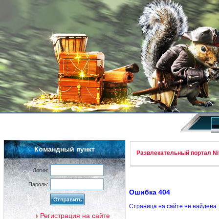
Командный пункт
Развлекательный портал Nif
Логин:
Пароль:
Ошибка 404
Страница на сайте не найдена.
Регистрация на сайте