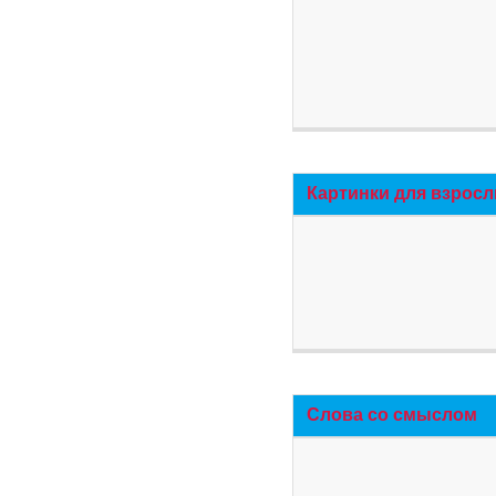
Картинки для взросл
Слова со смыслом