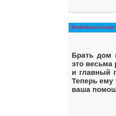
Rental House Escape
Брать дом 
это весьма
и главный 
Теперь ему 
ваша помощ