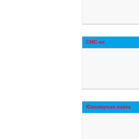
СМС-ки
Ювелирная лавка