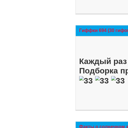
Гиффки 694 (30 гифо
Каждый раз 
Подборка п
Факты о солнечном 