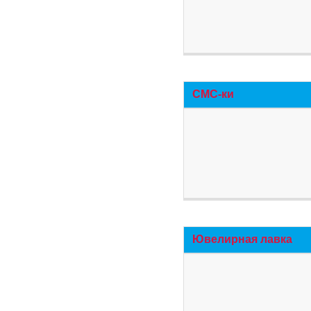
СМС-ки
Ювелирная лавка