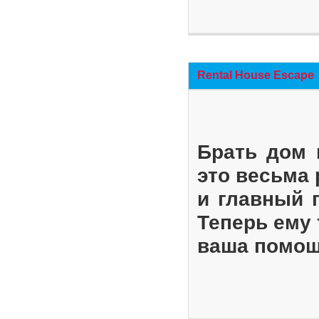
Rental House Escape
Брать дом 
это весьма
и главный 
Теперь ему 
ваша помощ