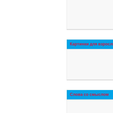
Картинки для взросл
Слова со смыслом