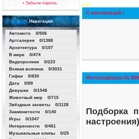
Забыли пароль
New!
С масленицей !
Навигация
Автомото 0/506
Артгалерея 0/1388
Архитектура 0/107
В мире 0/474
Видеоролики 0/223
Всякая всячина 0/3031
Гифки 0/830
Фотоподборка № 999 
Дата 0/89
Девушки 0/1548
Животный мир 0/715
Звёздные засветы 0/1128
Подборка п
Знаменитости 0/140
Игры 0/1047
настроения
Интересности 0/461
Музыкальные клипы 0/25