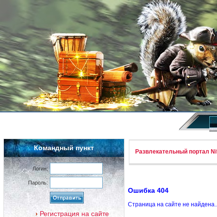
Командный пункт
Развлекательный портал Nif
Логин:
Пароль:
Ошибка 404
Страница на сайте не найдена.
Регистрация на сайте