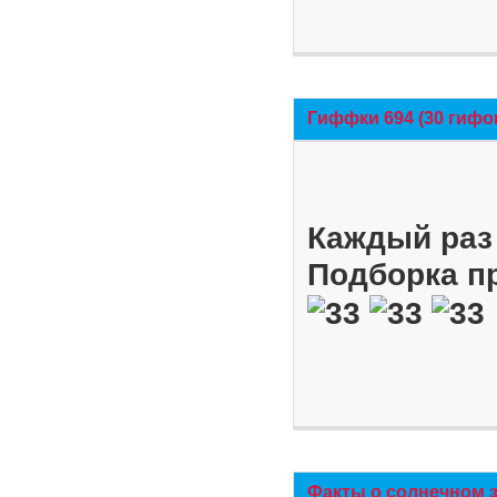
Гиффки 694 (30 гифо
Каждый раз 
Подборка п
Факты о солнечном 