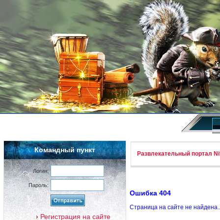
Командный пункт
Развлекательный портал Nif
Логин:
Пароль:
Ошибка 404
Страница на сайте не найдена.
Регистрация на сайте