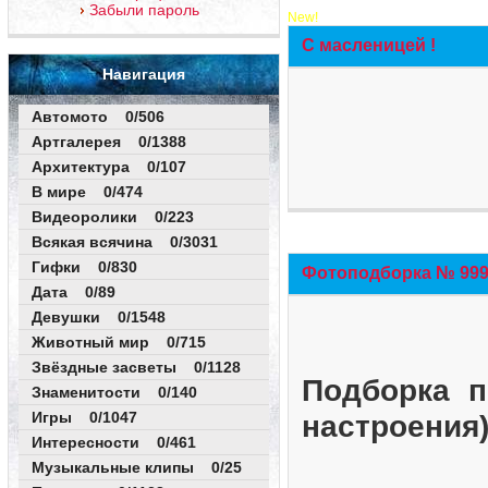
Забыли пароль
New!
С масленицей !
Навигация
Автомото 0/506
Артгалерея 0/1388
Архитектура 0/107
В мире 0/474
Видеоролики 0/223
Всякая всячина 0/3031
Гифки 0/830
Фотоподборка № 999 
Дата 0/89
Девушки 0/1548
Животный мир 0/715
Звёздные засветы 0/1128
Подборка п
Знаменитости 0/140
Игры 0/1047
настроения
Интересности 0/461
Музыкальные клипы 0/25