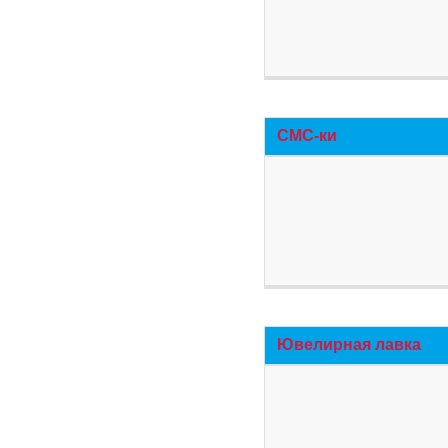
СМС-ки
Ювелирная лавка