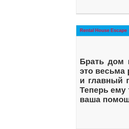
Rental House Escape
Брать дом 
это весьма
и главный 
Теперь ему 
ваша помощ