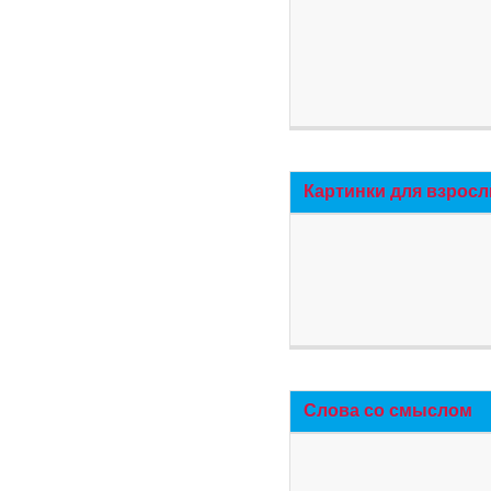
Картинки для взросл
Слова со смыслом