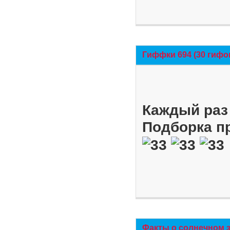
Гиффки 694 (30 гифо
Каждый раз 
Подборка п
Факты о солнечном 