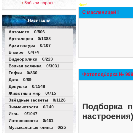
Забыли пароль
New!
С масленицей !
Навигация
Автомото 0/506
Артгалерея 0/1388
Архитектура 0/107
В мире 0/474
Видеоролики 0/223
Всякая всячина 0/3031
Гифки 0/830
Фотоподборка № 999 
Дата 0/89
Девушки 0/1548
Животный мир 0/715
Звёздные засветы 0/1128
Подборка п
Знаменитости 0/140
Игры 0/1047
настроения
Интересности 0/461
Музыкальные клипы 0/25