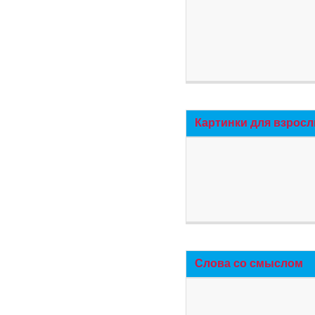
Картинки для взросл
Слова со смыслом