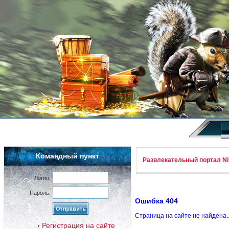
Командный пункт
Развлекательный портал Nif
Логин:
Пароль:
Ошибка 404
Страница на сайте не найдена.
Регистрация на сайте