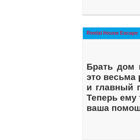
Rental House Escape
Брать дом 
это весьма
и главный 
Теперь ему 
ваша помощ