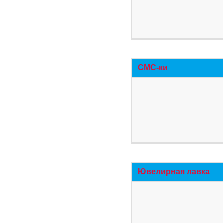
СМС-ки
Ювелирная лавка