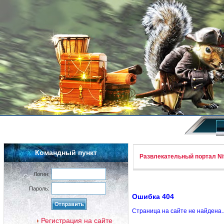
Командный пункт
Развлекательный портал Nif
Логин:
Пароль:
Ошибка 404
Страница на сайте не найдена.
Регистрация на сайте