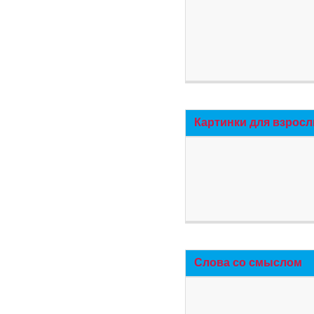
Картинки для взросл
Слова со смыслом