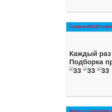
Гиффки 694 (30 гифо
Каждый раз 
Подборка п
Факты о солнечном 