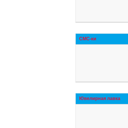
СМС-ки
Ювелирная лавка