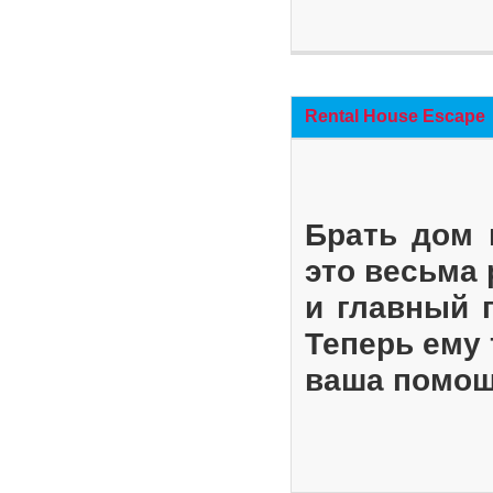
Rental House Escape
Брать дом 
это весьма
и главный 
Теперь ему 
ваша помощ