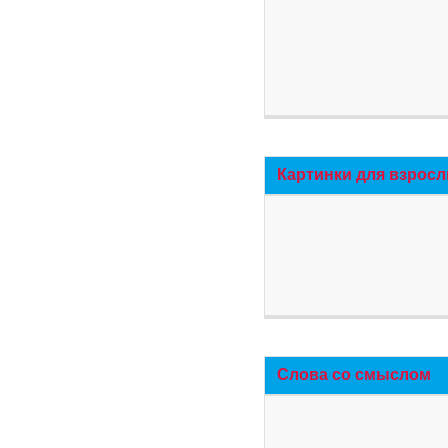
Картинки для взросл
Слова со смыслом