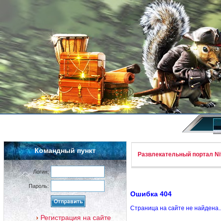
Командный пункт
Развлекательный портал Nif
Логин:
Пароль:
Ошибка 404
Страница на сайте не найдена.
Регистрация на сайте