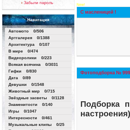
Забыли пароль
New!
С масленицей !
Навигация
Автомото 0/506
Артгалерея 0/1388
Архитектура 0/107
В мире 0/474
Видеоролики 0/223
Всякая всячина 0/3031
Гифки 0/830
Фотоподборка № 999 
Дата 0/89
Девушки 0/1548
Животный мир 0/715
Звёздные засветы 0/1128
Подборка п
Знаменитости 0/140
Игры 0/1047
настроения
Интересности 0/461
Музыкальные клипы 0/25