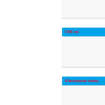
СМС-ки
Ювелирная лавка