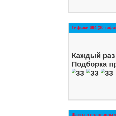
Гиффки 694 (30 гифо
Каждый раз 
Подборка п
Факты о солнечном 