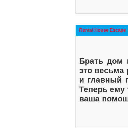
Rental House Escape
Брать дом 
это весьма
и главный 
Теперь ему 
ваша помощ