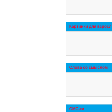
Картинки для взросл
Слова со смыслом
СМС-ки