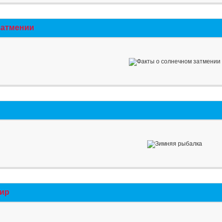
затмении
мир