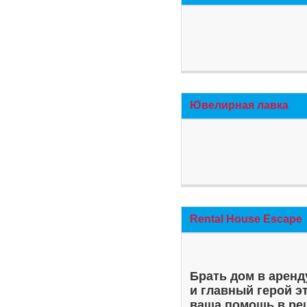
Ювелирная лавка
Rental House Escape
Брать дом в аренд
и главный герой э
ваша помощь в ре