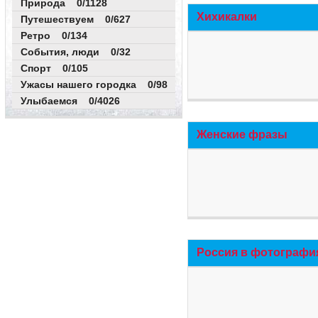
Природа 0/1128
Хихикалки
Путешествуем 0/627
Ретро 0/134
События, люди 0/32
Спорт 0/105
Ужасы нашего городка 0/98
Улыбаемся 0/4026
Женские фразы
Россия в фотографи