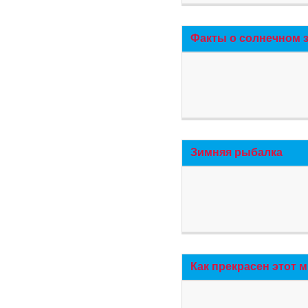
Факты о солнечном 
Зимняя рыбалка
Как прекрасен этот 