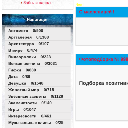
Забыли пароль
New!
С масленицей !
Навигация
Автомото 0/506
Артгалерея 0/1388
Архитектура 0/107
В мире 0/474
Видеоролики 0/223
Фотоподборка № 999 
Всякая всячина 0/3031
Гифки 0/830
Дата 0/89
Подборка позитивн
Девушки 0/1548
Животный мир 0/715
Звёздные засветы 0/1128
Знаменитости 0/140
Игры 0/1047
Интересности 0/461
Музыкальные клипы 0/25