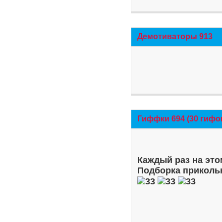
Демотиваторы 913
Гиффки 694 (30 гифо
Каждый раз на это
Подборка приколь