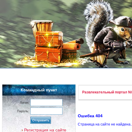
Командный пункт
Развлекательный портал Nif
Логин:
Пароль:
Ошибка 404
Страница на сайте не найдена.
Регистрация на сайте