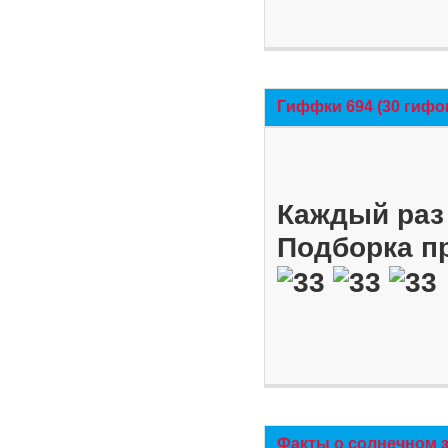
Гиффки 694 (30 гифо
Каждый раз 
Подборка п
Факты о солнечном 