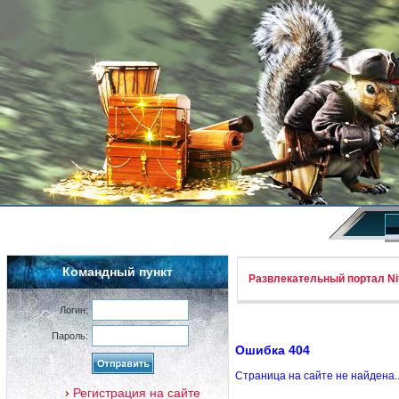
Командный пункт
Развлекательный портал Nif
Логин:
Пароль:
Ошибка 404
Страница на сайте не найдена.
Регистрация на сайте