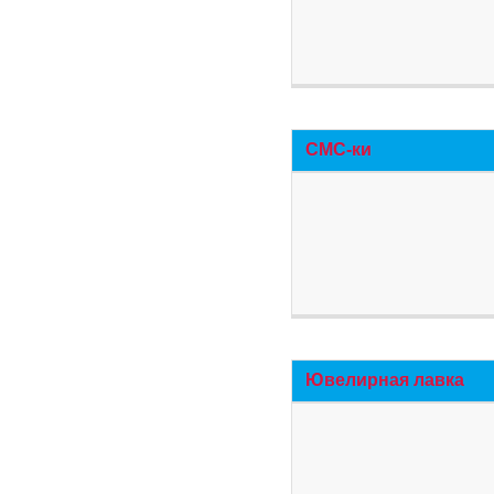
СМС-ки
Ювелирная лавка