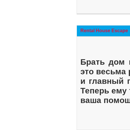
Rental House Escape
Брать дом 
это весьма
и главный 
Теперь ему 
ваша помощ