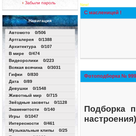
Забыли пароль
New!
С масленицей !
Навигация
Автомото 0/506
Артгалерея 0/1388
Архитектура 0/107
В мире 0/474
Видеоролики 0/223
Всякая всячина 0/3031
Гифки 0/830
Фотоподборка № 999 
Дата 0/89
Девушки 0/1548
Животный мир 0/715
Звёздные засветы 0/1128
Подборка п
Знаменитости 0/140
Игры 0/1047
настроения
Интересности 0/461
Музыкальные клипы 0/25