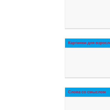
Картинки для взросл
Слова со смыслом