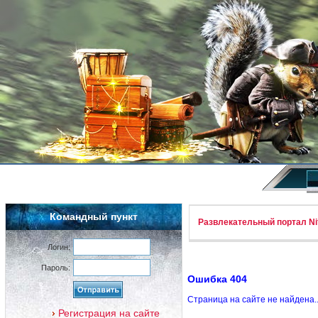
Командный пункт
Развлекательный портал Nif
Логин:
Пароль:
Ошибка 404
Страница на сайте не найдена.
Регистрация на сайте