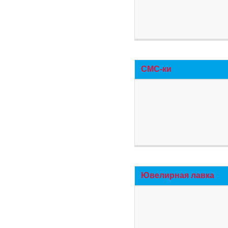
СМС-ки
Ювелирная лавка