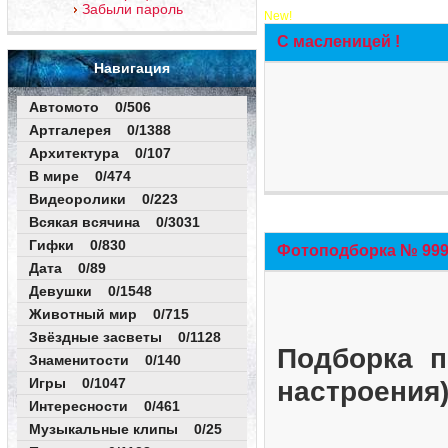
Забыли пароль
New!
С масленицей !
Навигация
Автомото 0/506
Артгалерея 0/1388
Архитектура 0/107
В мире 0/474
Видеоролики 0/223
Всякая всячина 0/3031
Гифки 0/830
Фотоподборка № 999 
Дата 0/89
Девушки 0/1548
Животный мир 0/715
Звёздные засветы 0/1128
Подборка п
Знаменитости 0/140
Игры 0/1047
настроения
Интересности 0/461
Музыкальные клипы 0/25