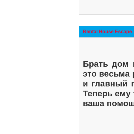
Rental House Escape
Брать дом 
это весьма
и главный 
Теперь ему 
ваша помощ