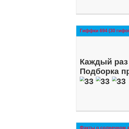
Гиффки 694 (30 гифо
Каждый раз 
Подборка п
Факты о солнечном 