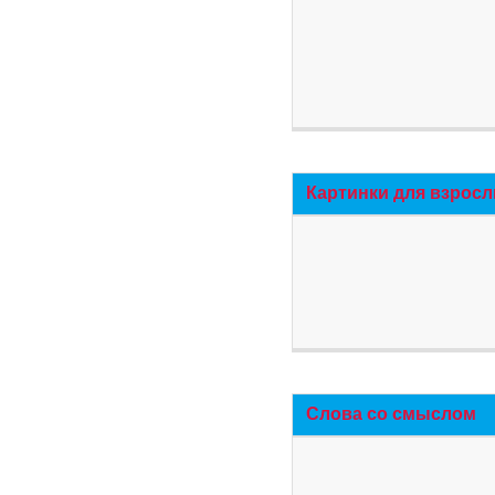
Картинки для взросл
Слова со смыслом