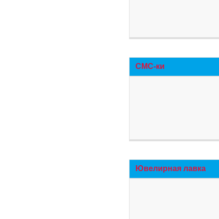
СМС-ки
Ювелирная лавка