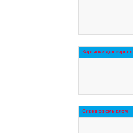
Картинки для взросл
Слова со смыслом