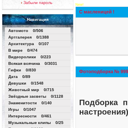
Забыли пароль
New!
С масленицей !
Навигация
Автомото 0/506
Артгалерея 0/1388
Архитектура 0/107
В мире 0/474
Видеоролики 0/223
Всякая всячина 0/3031
Гифки 0/830
Фотоподборка № 999 
Дата 0/89
Девушки 0/1548
Животный мир 0/715
Звёздные засветы 0/1128
Подборка п
Знаменитости 0/140
Игры 0/1047
настроения
Интересности 0/461
Музыкальные клипы 0/25