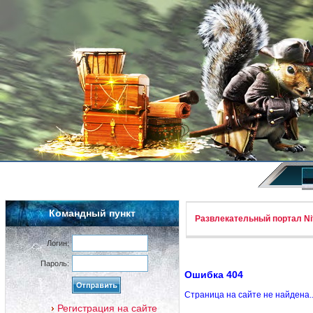
Командный пункт
Развлекательный портал Nif
Логин:
Пароль:
Ошибка 404
Страница на сайте не найдена.
Регистрация на сайте