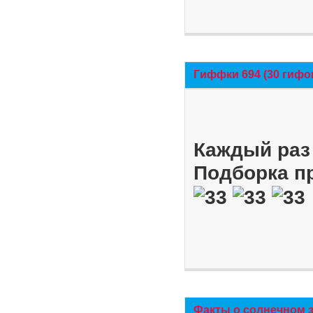
Гиффки 694 (30 гифо
Каждый раз 
Подборка п
Факты о солнечном 