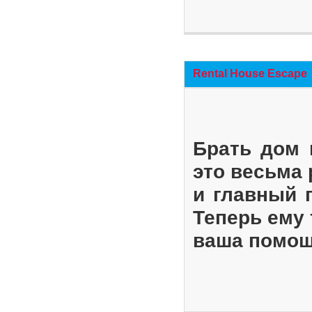
Rental House Escape
Брать дом 
это весьма
и главный 
Теперь ему 
ваша помощ