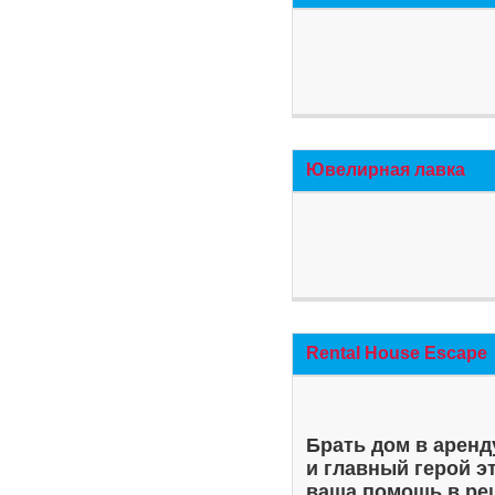
Ювелирная лавка
Rental House Escape
Брать дом в аренд
и главный герой э
ваша помощь в ре