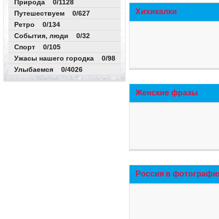
Природа 0/1128
Хихикалки
Путешествуем 0/627
Ретро 0/134
События, люди 0/32
Спорт 0/105
Ужасы нашего городка 0/98
Улыбаемся 0/4026
Женские фразы
Россия в фотографи