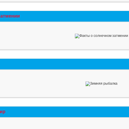
затмении
мир