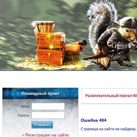
Командный пункт
Развлекательный портал Nif
Логин:
Пароль:
Ошибка 404
Страница на сайте не найдена.
Регистрация на сайте