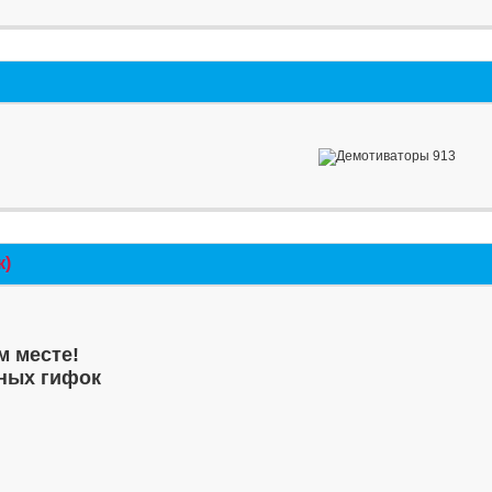
к)
м месте!
ных гифок