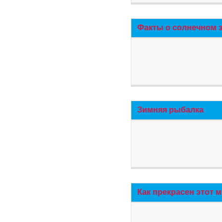
Факты о солнечном 
Зимняя рыбалка
Как прекрасен этот 