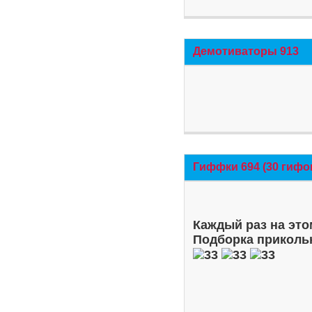
Демотиваторы 913
Гиффки 694 (30 гифо
Каждый раз на это
Подборка приколь