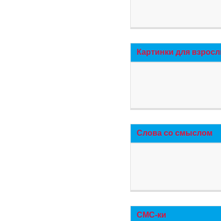
Картинки для взросл
Слова со смыслом
СМС-ки