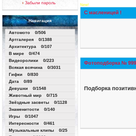
Забыли пароль
New!
С масленицей !
Навигация
Автомото 0/506
Артгалерея 0/1388
Архитектура 0/107
В мире 0/474
Видеоролики 0/223
Фотоподборка № 999 
Всякая всячина 0/3031
Гифки 0/830
Дата 0/89
Подборка позитивн
Девушки 0/1548
Животный мир 0/715
Звёздные засветы 0/1128
Знаменитости 0/140
Игры 0/1047
Интересности 0/461
Музыкальные клипы 0/25