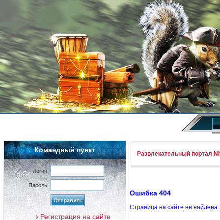
Командный пункт
Развлекательный портал Nif
Логин:
Пароль:
Ошибка 404
Страница на сайте не найдена.
Регистрация на сайте