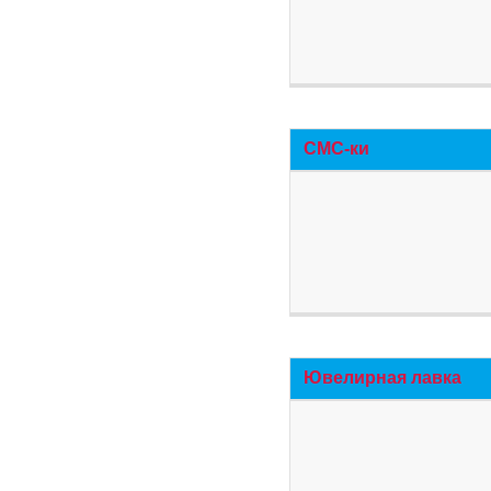
СМС-ки
Ювелирная лавка