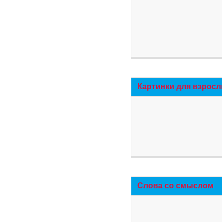
Картинки для взросл
Слова со смыслом