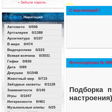
Забыли пароль
New!
С масленицей !
Навигация
Автомото 0/506
Артгалерея 0/1388
Архитектура 0/107
В мире 0/474
Видеоролики 0/223
Всякая всячина 0/3031
Гифки 0/830
Фотоподборка № 999 
Дата 0/89
Девушки 0/1548
Животный мир 0/715
Звёздные засветы 0/1128
Подборка п
Знаменитости 0/140
Игры 0/1047
настроения
Интересности 0/461
Музыкальные клипы 0/25