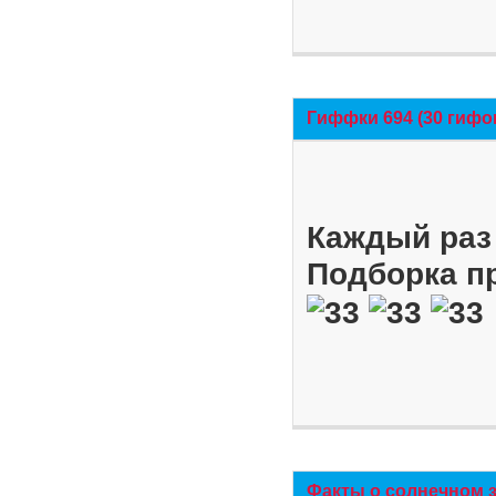
Гиффки 694 (30 гифо
Каждый раз 
Подборка п
Факты о солнечном 