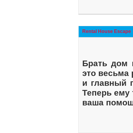
Rental House Escape
Брать дом 
это весьма
и главный 
Теперь ему 
ваша помощ