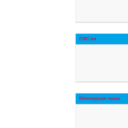
СМС-ки
Ювелирная лавка