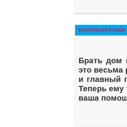
Rental House Escape
Брать дом 
это весьма
и главный 
Теперь ему 
ваша помощ