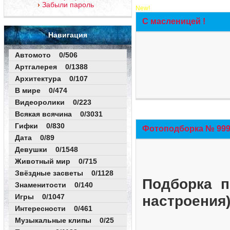
Забыли пароль
New!
С масленицей !
Навигация
Автомото 0/506
Артгалерея 0/1388
Архитектура 0/107
В мире 0/474
Видеоролики 0/223
Всякая всячина 0/3031
Гифки 0/830
Фотоподборка № 999 
Дата 0/89
Девушки 0/1548
Животный мир 0/715
Звёздные засветы 0/1128
Подборка п
Знаменитости 0/140
Игры 0/1047
настроения
Интересности 0/461
Музыкальные клипы 0/25