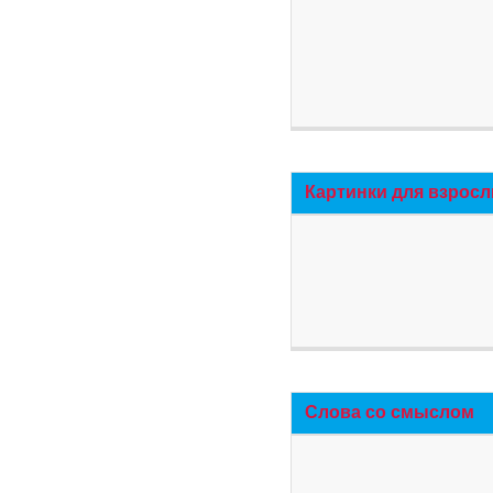
Картинки для взросл
Слова со смыслом