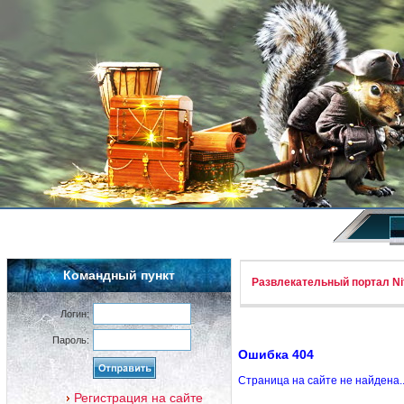
Командный пункт
Развлекательный портал Nif
Логин:
Пароль:
Ошибка 404
Страница на сайте не найдена.
Регистрация на сайте