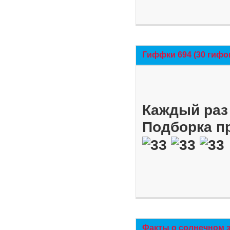
Гиффки 694 (30 гифо
Каждый раз 
Подборка п
Факты о солнечном 