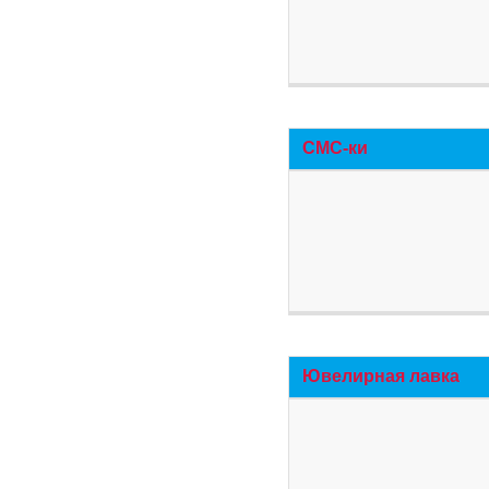
СМС-ки
Ювелирная лавка