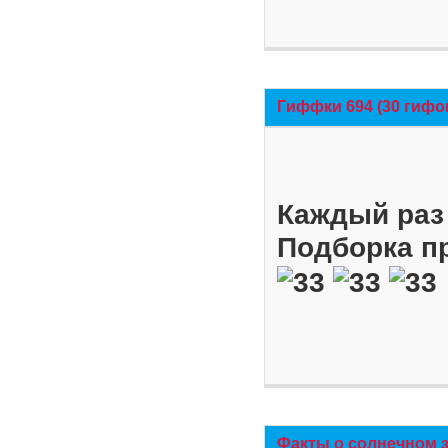
Гиффки 694 (30 гифо
Каждый раз 
Подборка п
Факты о солнечном 