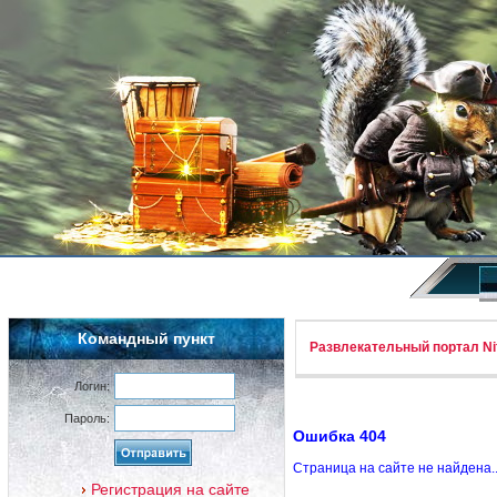
Командный пункт
Развлекательный портал Nif
Логин:
Пароль:
Ошибка 404
Страница на сайте не найдена.
Регистрация на сайте