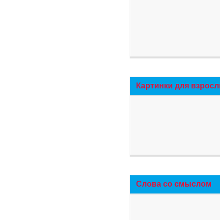
Картинки для взросл
Слова со смыслом