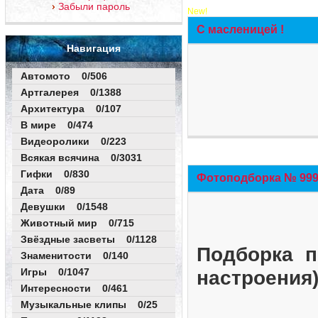
Забыли пароль
New!
С масленицей !
Навигация
Автомото 0/506
Артгалерея 0/1388
Архитектура 0/107
В мире 0/474
Видеоролики 0/223
Всякая всячина 0/3031
Гифки 0/830
Фотоподборка № 999 
Дата 0/89
Девушки 0/1548
Животный мир 0/715
Звёздные засветы 0/1128
Подборка п
Знаменитости 0/140
Игры 0/1047
настроения
Интересности 0/461
Музыкальные клипы 0/25