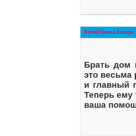
Rental House Escape
Брать дом 
это весьма
и главный 
Теперь ему 
ваша помощ