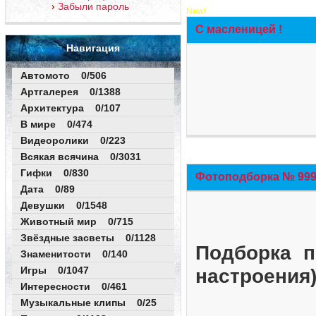
Забыли пароль
New!
С масленицей !
Навигация
Автомото 0/506
Артгалерея 0/1388
Архитектура 0/107
В мире 0/474
Видеоролики 0/223
Всякая всячина 0/3031
Гифки 0/830
Фотоподборка № 999 
Дата 0/89
Девушки 0/1548
Животный мир 0/715
Звёздные засветы 0/1128
Подборка п
Знаменитости 0/140
Игры 0/1047
настроения
Интересности 0/461
Музыкальные клипы 0/25