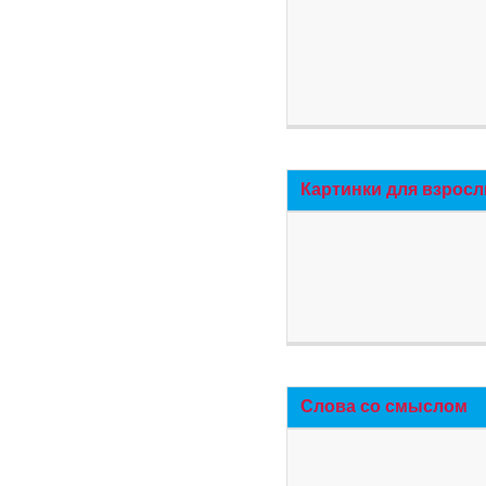
Картинки для взросл
Слова со смыслом