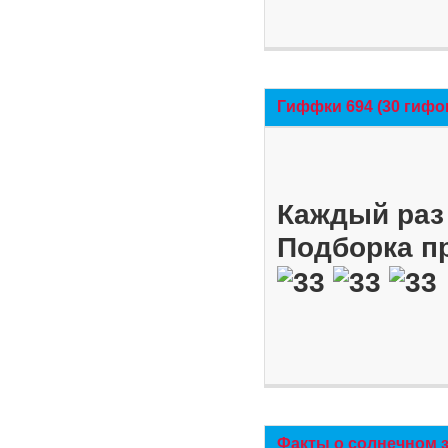
Гиффки 694 (30 гифо
Каждый раз 
Подборка п
Факты о солнечном 