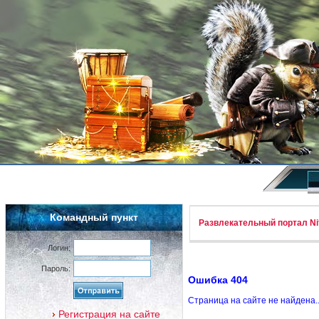
Командный пункт
Развлекательный портал Nif
Логин:
Пароль:
Ошибка 404
Страница на сайте не найдена.
Регистрация на сайте