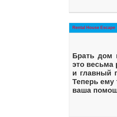
Rental House Escape
Брать дом 
это весьма
и главный 
Теперь ему 
ваша помощ