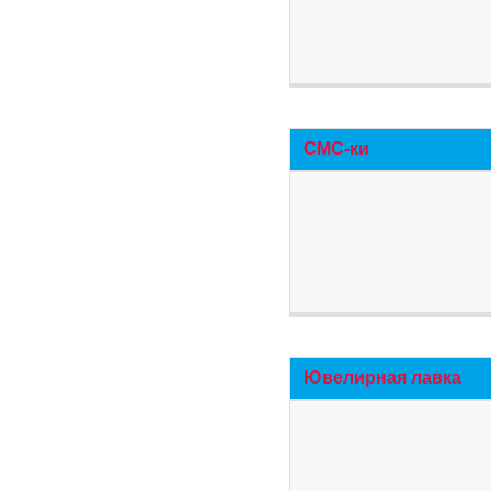
СМС-ки
Ювелирная лавка