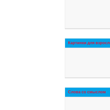
Картинки для взросл
Слова со смыслом