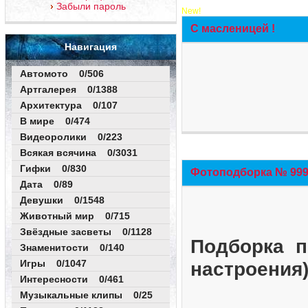
Забыли пароль
New!
С масленицей !
Навигация
Автомото 0/506
Артгалерея 0/1388
Архитектура 0/107
В мире 0/474
Видеоролики 0/223
Всякая всячина 0/3031
Гифки 0/830
Фотоподборка № 999 
Дата 0/89
Девушки 0/1548
Животный мир 0/715
Звёздные засветы 0/1128
Подборка п
Знаменитости 0/140
Игры 0/1047
настроения
Интересности 0/461
Музыкальные клипы 0/25