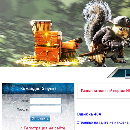
Командный пункт
Развлекательный портал Nif
Логин:
Пароль:
Ошибка 404
Страница на сайте не найдена.
Регистрация на сайте