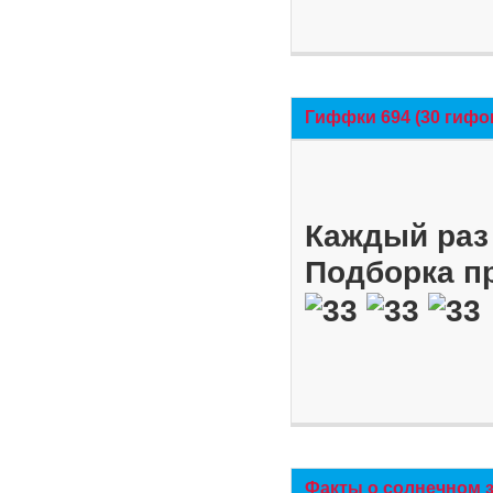
Гиффки 694 (30 гифо
Каждый раз 
Подборка п
Факты о солнечном 