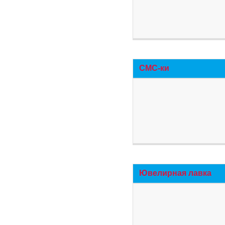
СМС-ки
Ювелирная лавка