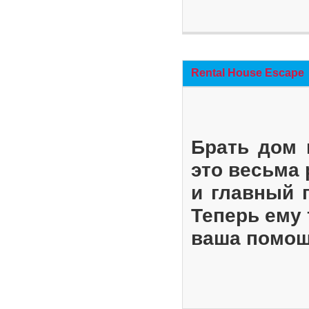
Rental House Escape
Брать дом 
это весьма
и главный 
Теперь ему 
ваша помощ