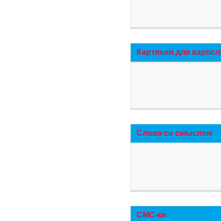
Картинки для взросл
Слова со смыслом
СМС-ки