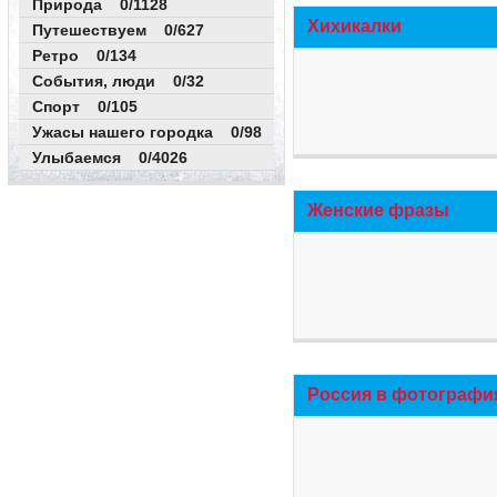
Природа 0/1128
Хихикалки
Путешествуем 0/627
Ретро 0/134
События, люди 0/32
Спорт 0/105
Ужасы нашего городка 0/98
Улыбаемся 0/4026
Женские фразы
Россия в фотографи