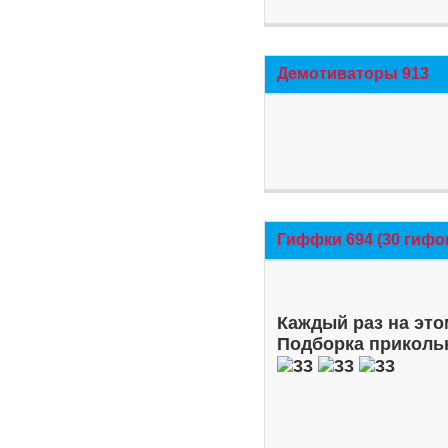
Демотиваторы 913
Гиффки 694 (30 гифо
Каждый раз на это
Подборка приколь