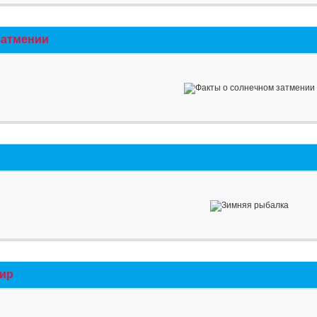
затмении
мир