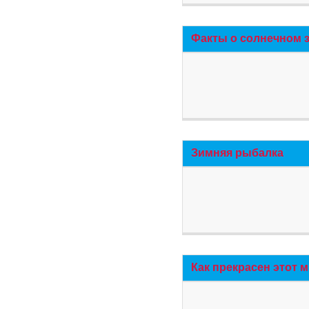
Факты о солнечном 
Зимняя рыбалка
Как прекрасен этот 