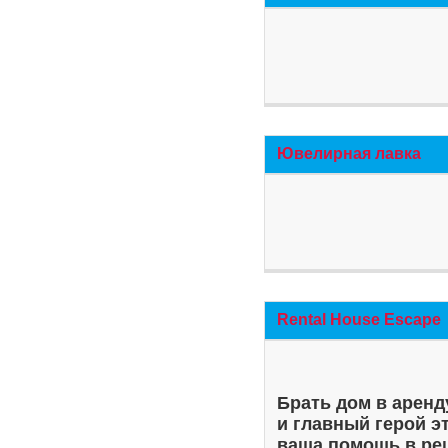
Ювелирная лавка
Rental House Escape
Брать дом в аренд
и главный герой э
ваша помощь в ре