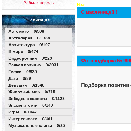
Забыли пароль
New!
С масленицей !
Навигация
Автомото 0/506
Артгалерея 0/1388
Архитектура 0/107
В мире 0/474
Видеоролики 0/223
Фотоподборка № 999 
Всякая всячина 0/3031
Гифки 0/830
Дата 0/89
Подборка позитивн
Девушки 0/1548
Животный мир 0/715
Звёздные засветы 0/1128
Знаменитости 0/140
Игры 0/1047
Интересности 0/461
Музыкальные клипы 0/25