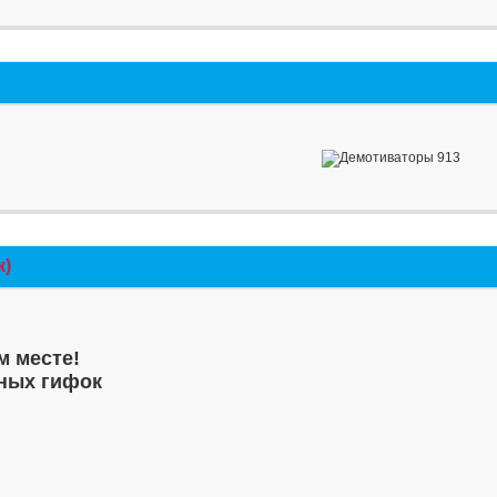
к)
м месте!
ных гифок