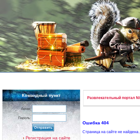
Командный пункт
Развлекательный портал Nif
Логин:
Пароль:
Ошибка 404
Страница на сайте не найдена.
Регистрация на сайте