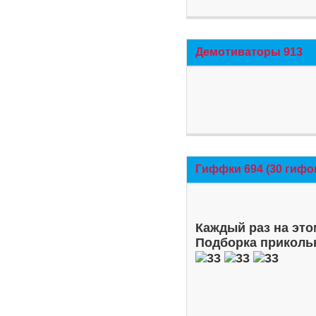
Демотиваторы 913
Гиффки 694 (30 гифо
Каждый раз на это
Подборка приколь