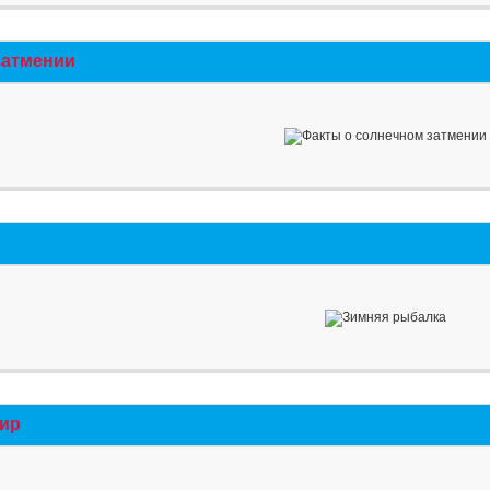
затмении
мир