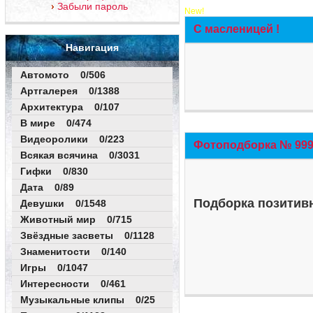
Забыли пароль
New!
С масленицей !
Навигация
Автомото 0/506
Артгалерея 0/1388
Архитектура 0/107
В мире 0/474
Видеоролики 0/223
Фотоподборка № 999 
Всякая всячина 0/3031
Гифки 0/830
Дата 0/89
Подборка позитивн
Девушки 0/1548
Животный мир 0/715
Звёздные засветы 0/1128
Знаменитости 0/140
Игры 0/1047
Интересности 0/461
Музыкальные клипы 0/25