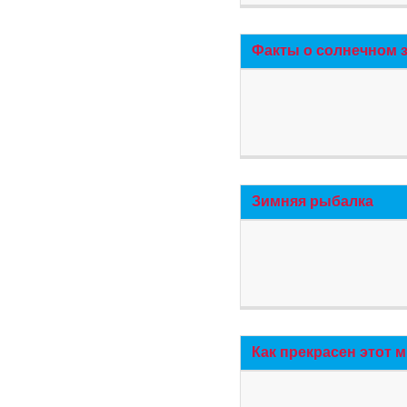
Факты о солнечном 
Зимняя рыбалка
Как прекрасен этот 