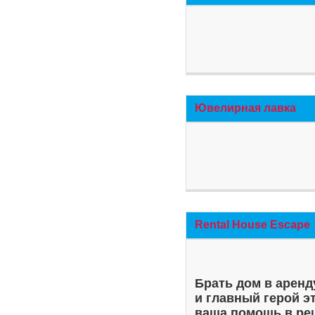
Ювелирная лавка
Rental House Escape
Брать дом в аренд
и главный герой э
ваша помощь в ре