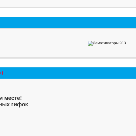
к)
м месте!
ных гифок