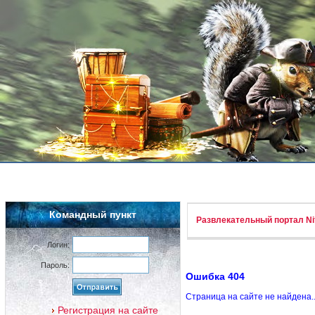
Командный пункт
Развлекательный портал Nif
Логин:
Пароль:
Ошибка 404
Страница на сайте не найдена.
Регистрация на сайте