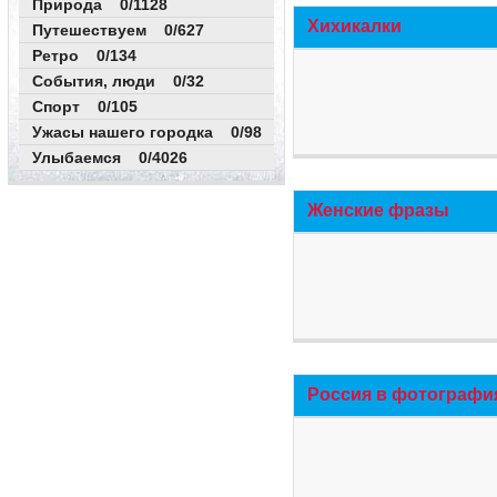
Природа 0/1128
Хихикалки
Путешествуем 0/627
Ретро 0/134
События, люди 0/32
Спорт 0/105
Ужасы нашего городка 0/98
Улыбаемся 0/4026
Женские фразы
Россия в фотографи