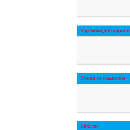
Картинки для взросл
Слова со смыслом
СМС-ки