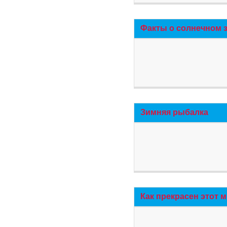
Факты о солнечном 
Зимняя рыбалка
Как прекрасен этот 