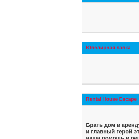
Ювелирная лавка
Rental House Escape
Брать дом в аренд
и главный герой э
ваша помощь в ре