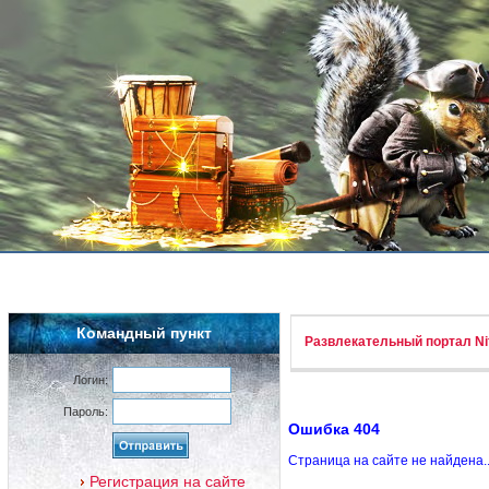
Командный пункт
Развлекательный портал Nif
Логин:
Пароль:
Ошибка 404
Страница на сайте не найдена.
Регистрация на сайте