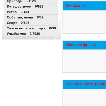
Природа 0/1128
Хихикалки
Путешествуем 0/627
Ретро 0/134
События, люди 0/32
Спорт 0/105
Ужасы нашего городка 0/98
Улыбаемся 0/4026
Женские фразы
Россия в фотографи