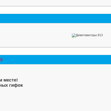
к)
м месте!
ных гифок