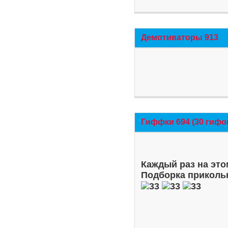
Демотиваторы 913
Гиффки 694 (30 гифо
Каждый раз на это
Подборка приколь