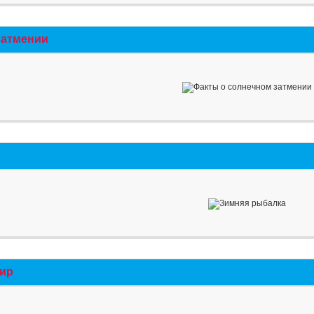
затмении
мир