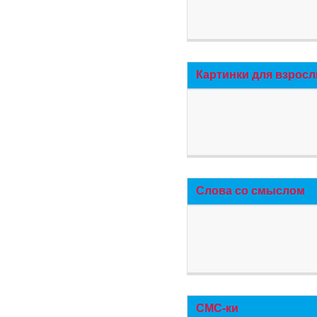
Картинки для взросл
Слова со смыслом
СМС-ки