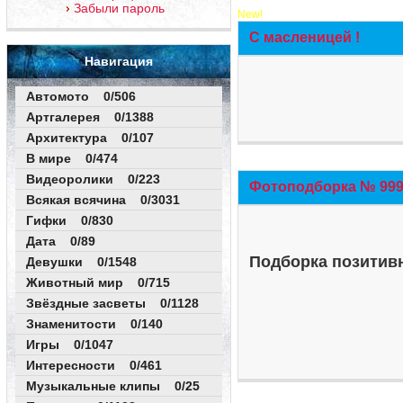
Забыли пароль
New!
С масленицей !
Навигация
Автомото 0/506
Артгалерея 0/1388
Архитектура 0/107
В мире 0/474
Видеоролики 0/223
Фотоподборка № 999 
Всякая всячина 0/3031
Гифки 0/830
Дата 0/89
Подборка позитивн
Девушки 0/1548
Животный мир 0/715
Звёздные засветы 0/1128
Знаменитости 0/140
Игры 0/1047
Интересности 0/461
Музыкальные клипы 0/25