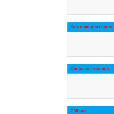
Картинки для взросл
Слова со смыслом
СМС-ки