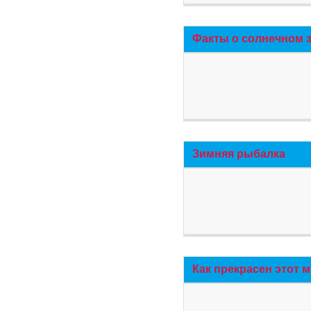
Факты о солнечном 
Зимняя рыбалка
Как прекрасен этот 