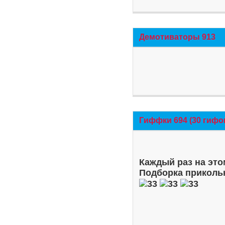
Демотиваторы 913
Гиффки 694 (30 гифо
Каждый раз на это
Подборка приколь