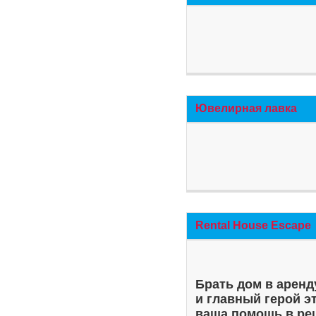
Ювелирная лавка
Rental House Escape
Брать дом в аренд
и главный герой э
ваша помощь в ре