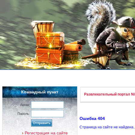
Командный пункт
Развлекательный портал Nif
Логин:
Пароль:
Ошибка 404
Страница на сайте не найдена.
Регистрация на сайте