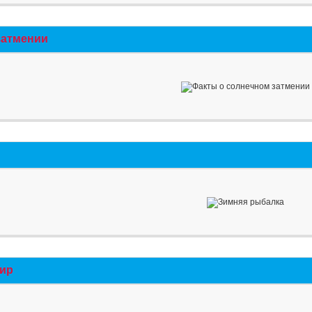
затмении
мир