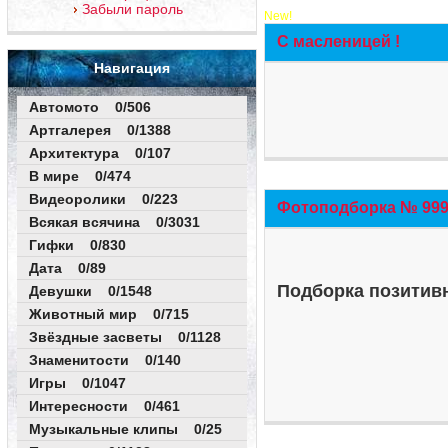
Забыли пароль
New!
С масленицей !
Навигация
Автомото 0/506
Артгалерея 0/1388
Архитектура 0/107
В мире 0/474
Видеоролики 0/223
Фотоподборка № 999 
Всякая всячина 0/3031
Гифки 0/830
Дата 0/89
Подборка позитивн
Девушки 0/1548
Животный мир 0/715
Звёздные засветы 0/1128
Знаменитости 0/140
Игры 0/1047
Интересности 0/461
Музыкальные клипы 0/25