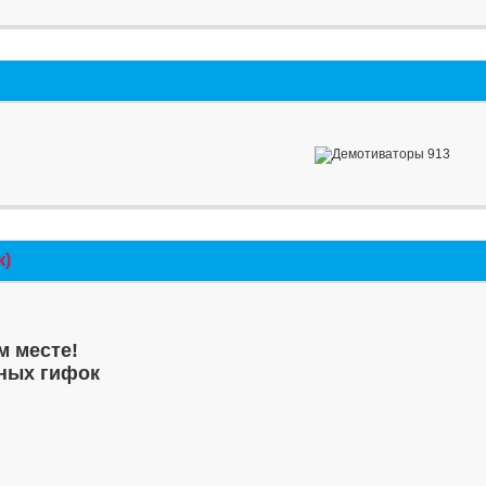
к)
м месте!
ных гифок