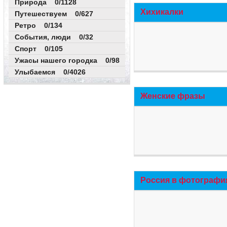
Природа 0/1128
Хихикалки
Путешествуем 0/627
Ретро 0/134
События, люди 0/32
Спорт 0/105
Ужасы нашего городка 0/98
Улыбаемся 0/4026
Женские фразы
Россия в фотографи