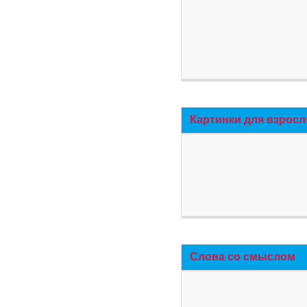
Картинки для взросл
Слова со смыслом