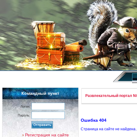
Командный пункт
Развлекательный портал Nif
Логин:
Пароль:
Ошибка 404
Страница на сайте не найдена.
Регистрация на сайте