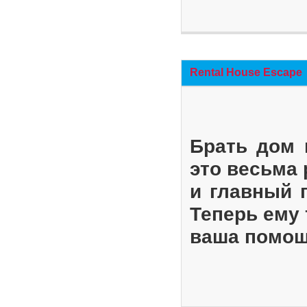
Rental House Escape
Брать дом 
это весьма
и главный 
Теперь ему 
ваша помощ