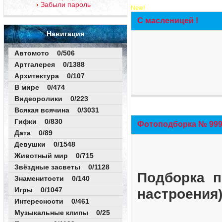
Забыли пароль
New!
С масленицей !
Навигация
Автомото 0/506
Артгалерея 0/1388
Архитектура 0/107
В мире 0/474
Видеоролики 0/223
Всякая всячина 0/3031
Гифки 0/830
Фотоподборка № 999 
Дата 0/89
Девушки 0/1548
Животный мир 0/715
Звёздные засветы 0/1128
Подборка п
Знаменитости 0/140
Игры 0/1047
настроения
Интересности 0/461
Музыкальные клипы 0/25