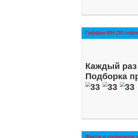
Гиффки 694 (30 гифо
Каждый раз 
Подборка п
Факты о солнечном 