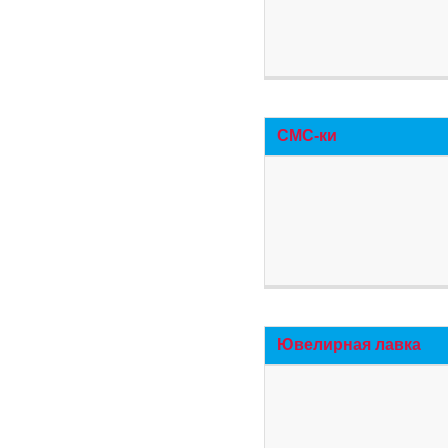
СМС-ки
Ювелирная лавка