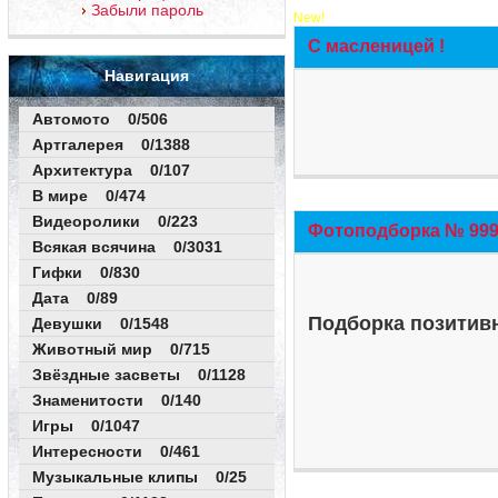
Забыли пароль
New!
С масленицей !
Навигация
Автомото 0/506
Артгалерея 0/1388
Архитектура 0/107
В мире 0/474
Видеоролики 0/223
Фотоподборка № 999 
Всякая всячина 0/3031
Гифки 0/830
Дата 0/89
Подборка позитивн
Девушки 0/1548
Животный мир 0/715
Звёздные засветы 0/1128
Знаменитости 0/140
Игры 0/1047
Интересности 0/461
Музыкальные клипы 0/25