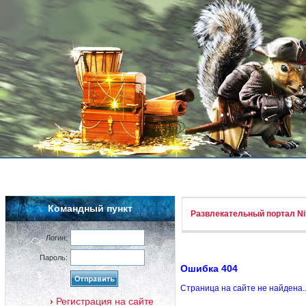
Командный пункт
Развлекательный портал Nif
Логин:
Пароль:
Ошибка 404
Страница на сайте не найдена.
Регистрация на сайте