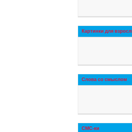
Картинки для взросл
Слова со смыслом
СМС-ки