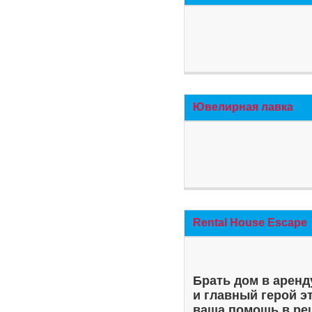
Ювелирная лавка
Rental House Escape
Брать дом в аренд
и главный герой э
ваша помощь в ре