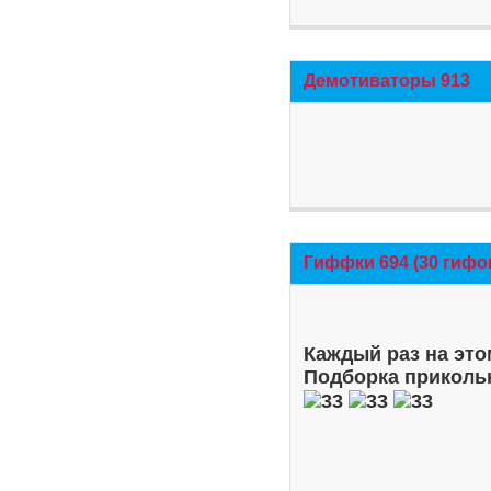
Демотиваторы 913
Гиффки 694 (30 гифо
Каждый раз на это
Подборка приколь