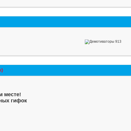
к)
м месте!
ных гифок