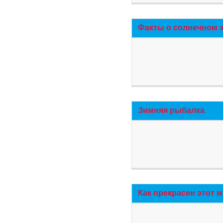
Факты о солнечном 
Зимняя рыбалка
Как прекрасен этот 