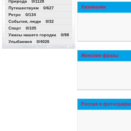
Природа 0/1128
Хихикалки
Путешествуем 0/627
Ретро 0/134
События, люди 0/32
Спорт 0/105
Ужасы нашего городка 0/98
Улыбаемся 0/4026
Женские фразы
Россия в фотографи