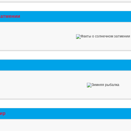
затмении
мир