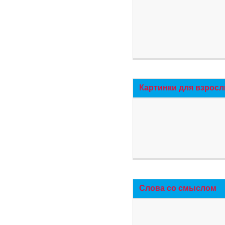
Картинки для взросл
Слова со смыслом