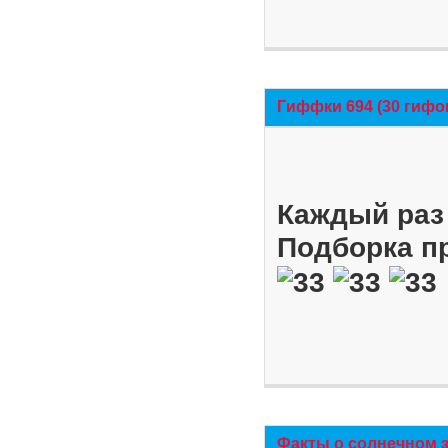
Гиффки 694 (30 гифо
Каждый раз 
Подборка п
Факты о солнечном 