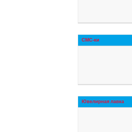
СМС-ки
Ювелирная лавка