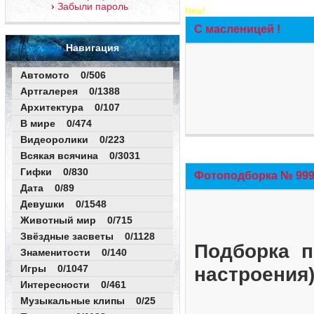
Забыли пароль
New!
С масленицей !
Навигация
Автомото 0/506
Артгалерея 0/1388
Архитектура 0/107
В мире 0/474
Видеоролики 0/223
Всякая всячина 0/3031
Гифки 0/830
Фотоподборка № 999 
Дата 0/89
Девушки 0/1548
Животный мир 0/715
Звёздные засветы 0/1128
Подборка п
Знаменитости 0/140
Игры 0/1047
настроения
Интересности 0/461
Музыкальные клипы 0/25