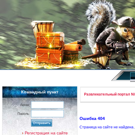
Командный пункт
Развлекательный портал Nif
Логин:
Пароль:
Ошибка 404
Страница на сайте не найдена.
Регистрация на сайте