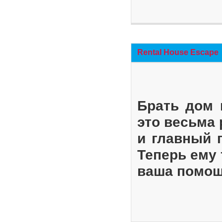
Rental House Escape
Брать дом 
это весьма
и главный 
Теперь ему 
ваша помощ