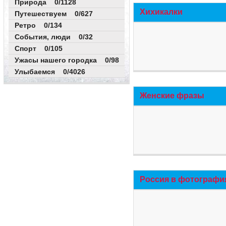
Природа 0/1128
Хихикалки
Путешествуем 0/627
Ретро 0/134
События, люди 0/32
Спорт 0/105
Ужасы нашего городка 0/98
Улыбаемся 0/4026
Женские фразы
Россия в фотографи