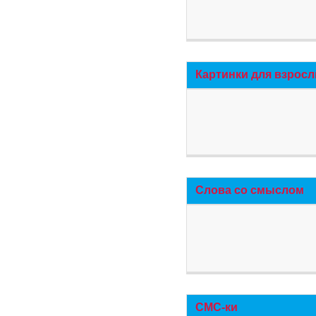
Картинки для взросл
Слова со смыслом
СМС-ки