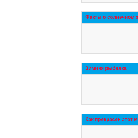
Факты о солнечном 
Зимняя рыбалка
Как прекрасен этот 