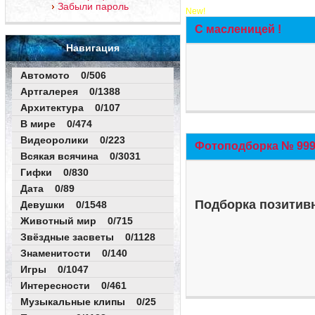
Забыли пароль
New!
С масленицей !
Навигация
Автомото 0/506
Артгалерея 0/1388
Архитектура 0/107
В мире 0/474
Видеоролики 0/223
Фотоподборка № 999 
Всякая всячина 0/3031
Гифки 0/830
Дата 0/89
Подборка позитивн
Девушки 0/1548
Животный мир 0/715
Звёздные засветы 0/1128
Знаменитости 0/140
Игры 0/1047
Интересности 0/461
Музыкальные клипы 0/25