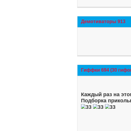
Демотиваторы 913
Гиффки 694 (30 гифо
Каждый раз на это
Подборка приколь