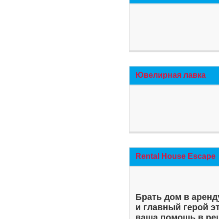
Ювелирная лавка
Rental House Escape
Брать дом в аренд
и главный герой э
ваша помощь в ре