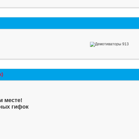
к)
м месте!
ных гифок