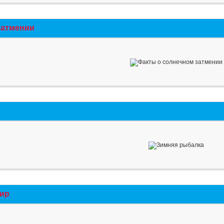
затмении
мир