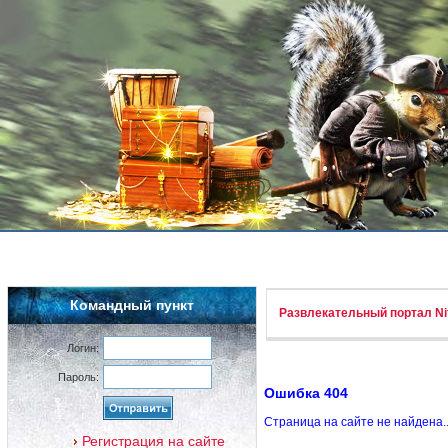
Командный пункт
Развлекательный портал Nif
Логин:
Пароль:
Ошибка 404
Страница на сайте не найдена.
Регистрация на сайте