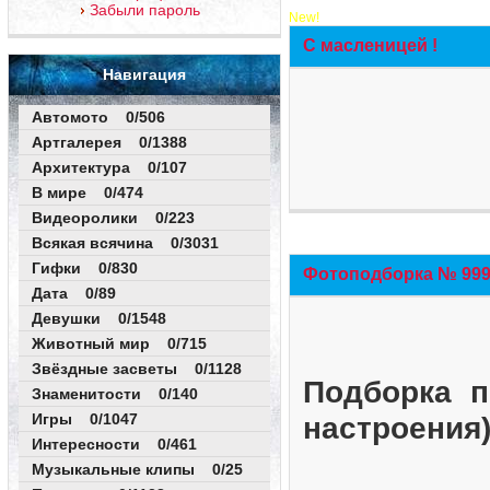
Забыли пароль
New!
С масленицей !
Навигация
Автомото 0/506
Артгалерея 0/1388
Архитектура 0/107
В мире 0/474
Видеоролики 0/223
Всякая всячина 0/3031
Гифки 0/830
Фотоподборка № 999 
Дата 0/89
Девушки 0/1548
Животный мир 0/715
Звёздные засветы 0/1128
Подборка п
Знаменитости 0/140
Игры 0/1047
настроения
Интересности 0/461
Музыкальные клипы 0/25