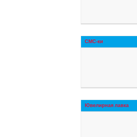
СМС-ки
Ювелирная лавка