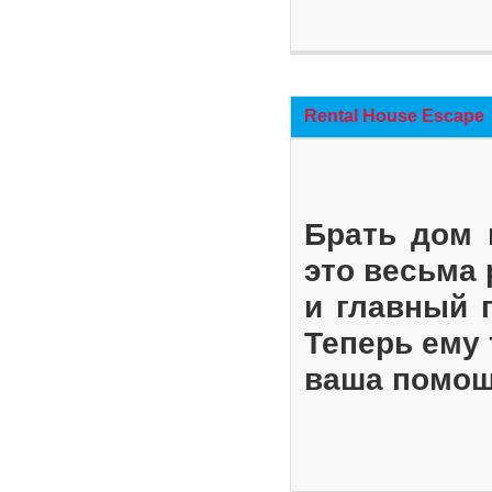
Rental House Escape
Брать дом 
это весьма
и главный 
Теперь ему 
ваша помощ