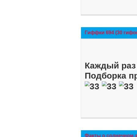
Гиффки 694 (30 гифо
Каждый раз 
Подборка п
Факты о солнечном 