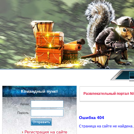
Командный пункт
Развлекательный портал Nif
Логин:
Пароль:
Ошибка 404
Страница на сайте не найдена.
Регистрация на сайте