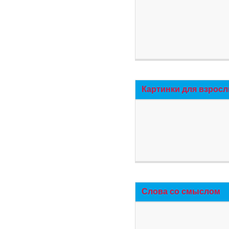
Картинки для взросл
Слова со смыслом