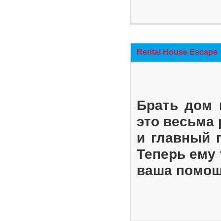
Rental House Escape
Брать дом 
это весьма
и главный 
Теперь ему 
ваша помощ