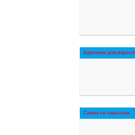
Картинки для взросл
Слова со смыслом