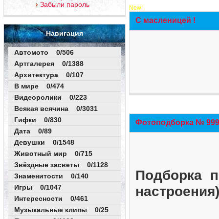
Забыли пароль
New!
С масленицей !
Навигация
Автомото 0/506
Артгалерея 0/1388
Архитектура 0/107
В мире 0/474
Видеоролики 0/223
Всякая всячина 0/3031
Гифки 0/830
Фотоподборка № 999 
Дата 0/89
Девушки 0/1548
Животный мир 0/715
Звёздные засветы 0/1128
Подборка п
Знаменитости 0/140
Игры 0/1047
настроения
Интересности 0/461
Музыкальные клипы 0/25