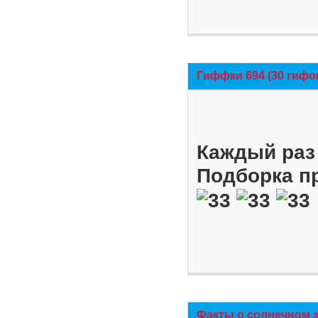
Гиффки 694 (30 гифо
Каждый раз 
Подборка п
Факты о солнечном 