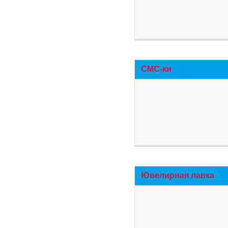
СМС-ки
Ювелирная лавка