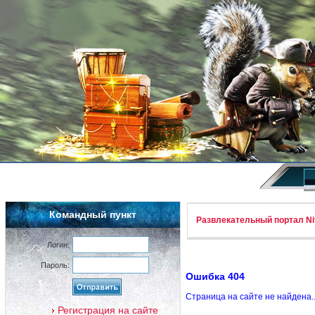
Командный пункт
Развлекательный портал Nif
Логин:
Пароль:
Ошибка 404
Страница на сайте не найдена.
Регистрация на сайте