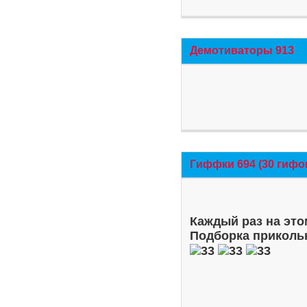
Демотиваторы 913
Гиффки 694 (30 гифо
Каждый раз на это
Подборка приколь