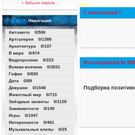
Забыли пароль
New!
С масленицей !
Навигация
Автомото 0/506
Артгалерея 0/1388
Архитектура 0/107
В мире 0/474
Видеоролики 0/223
Фотоподборка № 999 
Всякая всячина 0/3031
Гифки 0/830
Дата 0/89
Подборка позитивн
Девушки 0/1548
Животный мир 0/715
Звёздные засветы 0/1128
Знаменитости 0/140
Игры 0/1047
Интересности 0/461
Музыкальные клипы 0/25