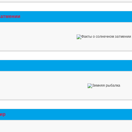
затмении
мир