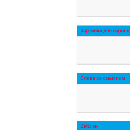
Картинки для взросл
Слова со смыслом
СМС-ки