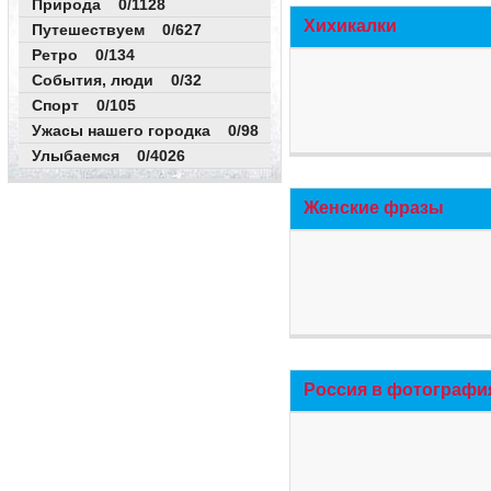
Природа 0/1128
Хихикалки
Путешествуем 0/627
Ретро 0/134
События, люди 0/32
Спорт 0/105
Ужасы нашего городка 0/98
Улыбаемся 0/4026
Женские фразы
Россия в фотографи