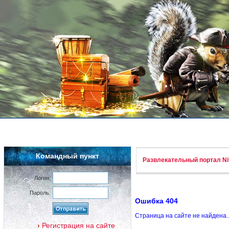
Командный пункт
Развлекательный портал Nif
Логин:
Пароль:
Ошибка 404
Страница на сайте не найдена.
Регистрация на сайте