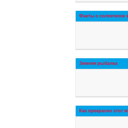
Факты о солнечном 
Зимняя рыбалка
Как прекрасен этот 