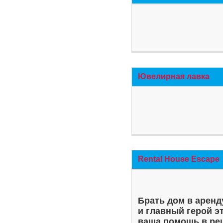
Ювелирная лавка
Rental House Escape
Брать дом в аренд
и главный герой э
ваша помощь в ре