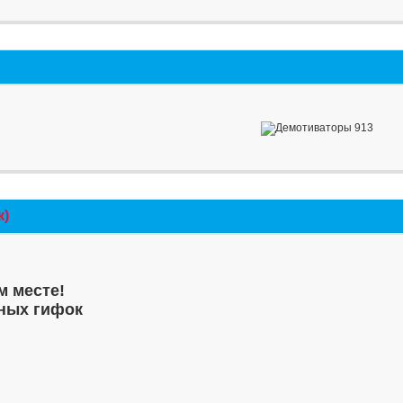
к)
м месте!
ных гифок