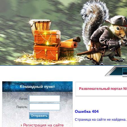
Командный пункт
Развлекательный портал Nif
Логин:
Пароль:
Ошибка 404
Страница на сайте не найдена.
Регистрация на сайте