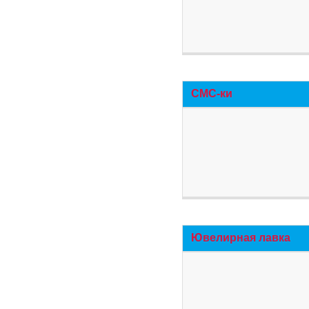
СМС-ки
Ювелирная лавка