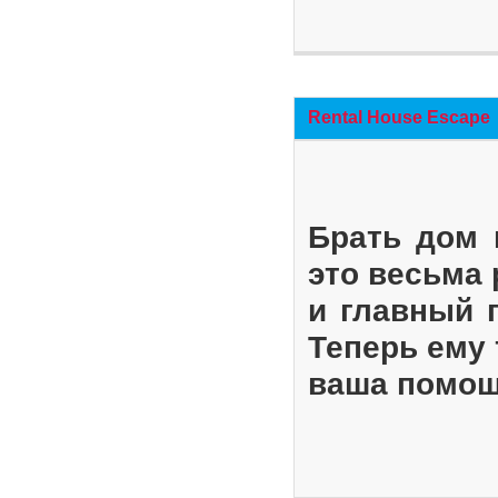
Rental House Escape
Брать дом 
это весьма
и главный 
Теперь ему 
ваша помощ