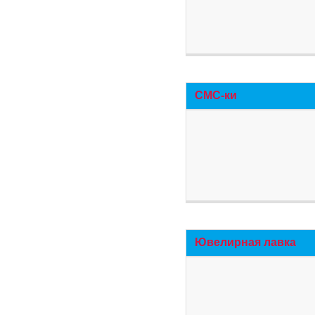
СМС-ки
Ювелирная лавка