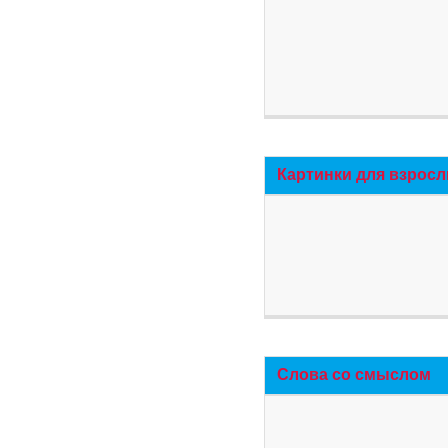
Картинки для взросл
Слова со смыслом