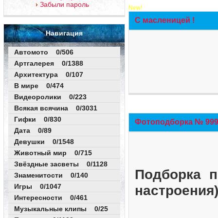
Забыли пароль
New!
С масленицей !
Навигация
Автомото 0/506
Артгалерея 0/1388
Архитектура 0/107
В мире 0/474
Видеоролики 0/223
Всякая всячина 0/3031
Гифки 0/830
Фотоподборка № 999 
Дата 0/89
Девушки 0/1548
Животный мир 0/715
Звёздные засветы 0/1128
Подборка п
Знаменитости 0/140
Игры 0/1047
настроения
Интересности 0/461
Музыкальные клипы 0/25