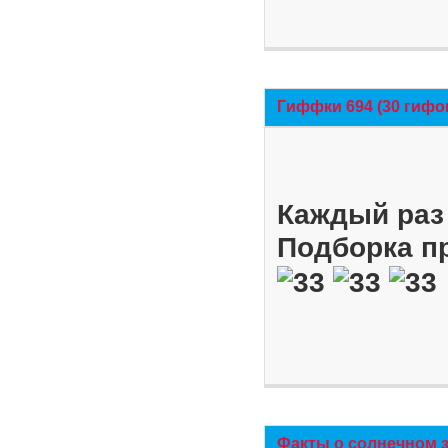
Гиффки 694 (30 гифо
Каждый раз 
Подборка п
Факты о солнечном 