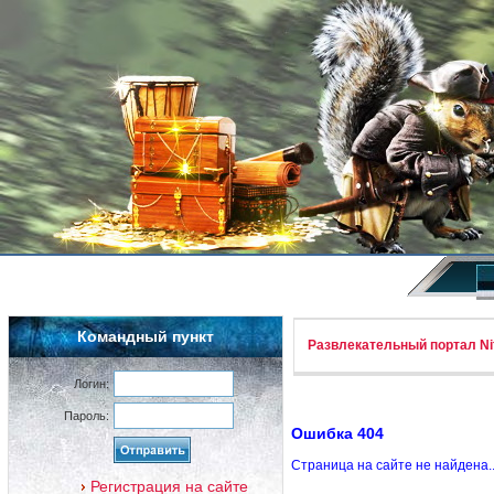
Командный пункт
Развлекательный портал Nif
Логин:
Пароль:
Ошибка 404
Страница на сайте не найдена.
Регистрация на сайте