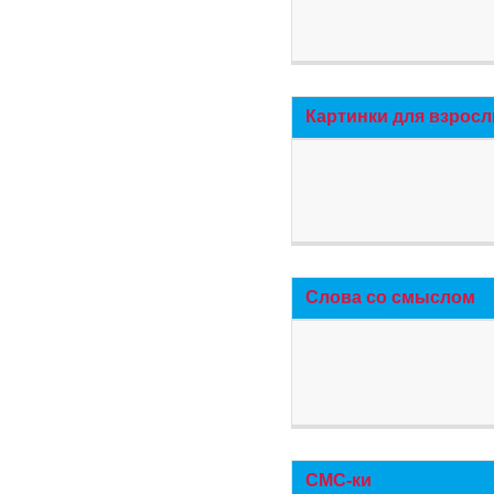
Картинки для взросл
Слова со смыслом
СМС-ки