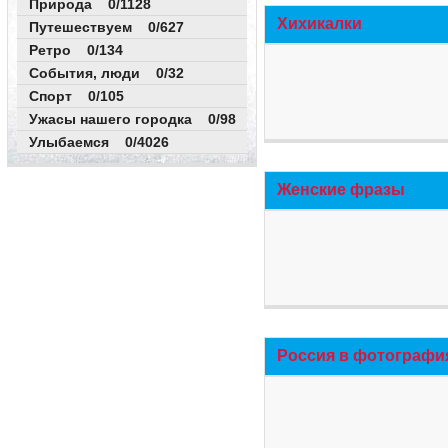
Природа 0/1128
Хихикалки
Путешествуем 0/627
Ретро 0/134
События, люди 0/32
Спорт 0/105
Ужасы нашего городка 0/98
Улыбаемся 0/4026
Женские фразы
Россия в фотографи