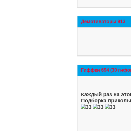
Демотиваторы 913
Гиффки 694 (30 гифо
Каждый раз на это
Подборка приколь