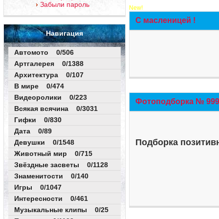
Забыли пароль
New!
С масленицей !
Навигация
Автомото 0/506
Артгалерея 0/1388
Архитектура 0/107
В мире 0/474
Видеоролики 0/223
Фотоподборка № 999 
Всякая всячина 0/3031
Гифки 0/830
Дата 0/89
Подборка позитивн
Девушки 0/1548
Животный мир 0/715
Звёздные засветы 0/1128
Знаменитости 0/140
Игры 0/1047
Интересности 0/461
Музыкальные клипы 0/25