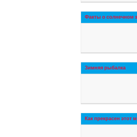
Факты о солнечном 
Зимняя рыбалка
Как прекрасен этот 