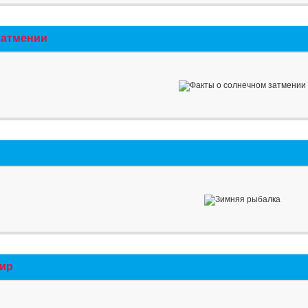
затмении
мир