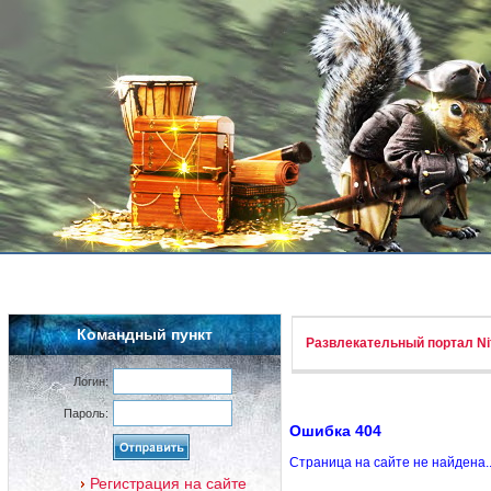
Командный пункт
Развлекательный портал Nif
Логин:
Пароль:
Ошибка 404
Страница на сайте не найдена.
Регистрация на сайте