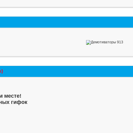
к)
м месте!
ных гифок