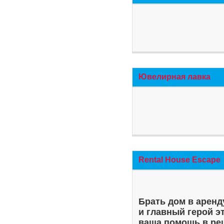
Ювелирная лавка
Rental House Escape
Брать дом в аренд
и главный герой э
ваша помощь в ре