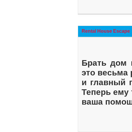
Rental House Escape
Брать дом 
это весьма
и главный 
Теперь ему 
ваша помощ