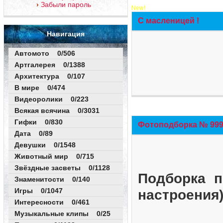
Забыли пароль
New!
С масленицей !
Навигация
Автомото 0/506
Артгалерея 0/1388
Архитектура 0/107
В мире 0/474
Видеоролики 0/223
Всякая всячина 0/3031
Гифки 0/830
Фотоподборка № 999 
Дата 0/89
Девушки 0/1548
Животный мир 0/715
Звёздные засветы 0/1128
Подборка п
Знаменитости 0/140
Игры 0/1047
настроения
Интересности 0/461
Музыкальные клипы 0/25