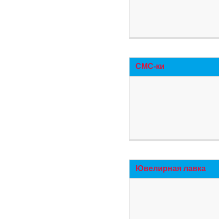
СМС-ки
Ювелирная лавка