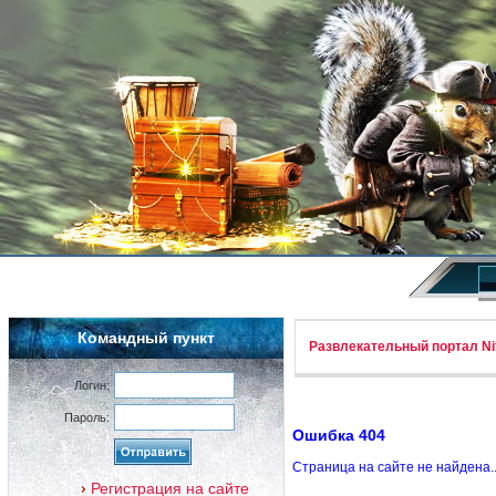
Командный пункт
Развлекательный портал Nif
Логин:
Пароль:
Ошибка 404
Страница на сайте не найдена.
Регистрация на сайте