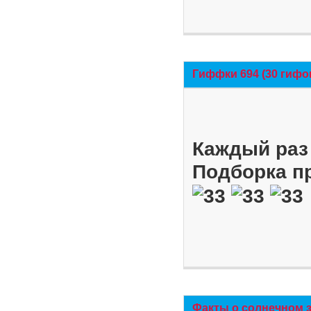
Гиффки 694 (30 гифо
Каждый раз 
Подборка п
Факты о солнечном 