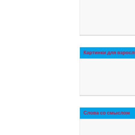
Картинки для взросл
Слова со смыслом