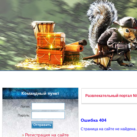
Командный пункт
Развлекательный портал Nif
Логин:
Пароль:
Ошибка 404
Страница на сайте не найдена.
Регистрация на сайте