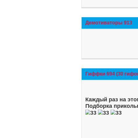
Демотиваторы 913
Гиффки 694 (30 гифо
Каждый раз на это
Подборка приколь