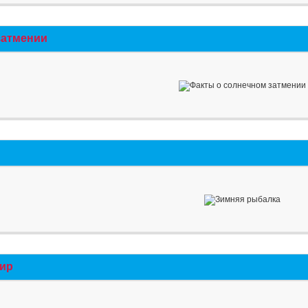
затмении
мир