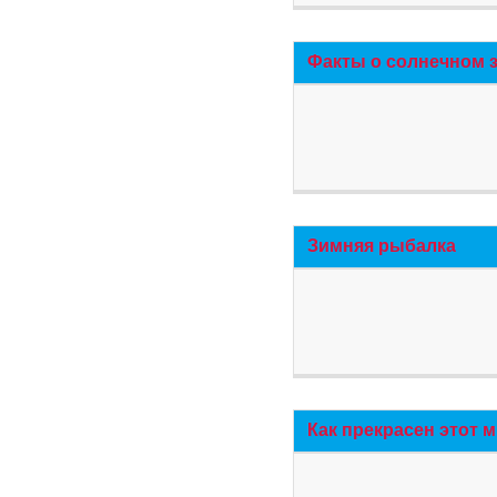
Факты о солнечном 
Зимняя рыбалка
Как прекрасен этот 