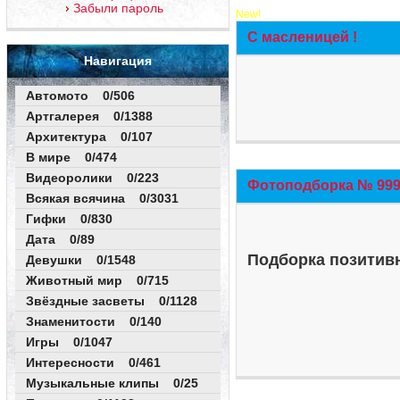
Забыли пароль
New!
С масленицей !
Навигация
Автомото 0/506
Артгалерея 0/1388
Архитектура 0/107
В мире 0/474
Видеоролики 0/223
Фотоподборка № 999 
Всякая всячина 0/3031
Гифки 0/830
Дата 0/89
Подборка позитивн
Девушки 0/1548
Животный мир 0/715
Звёздные засветы 0/1128
Знаменитости 0/140
Игры 0/1047
Интересности 0/461
Музыкальные клипы 0/25