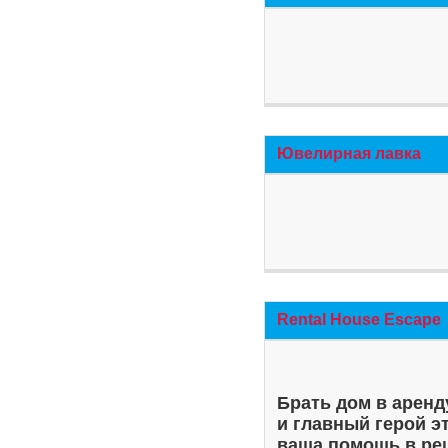
Ювелирная лавка
Rental House Escape
Брать дом в аренд
и главный герой э
ваша помощь в ре