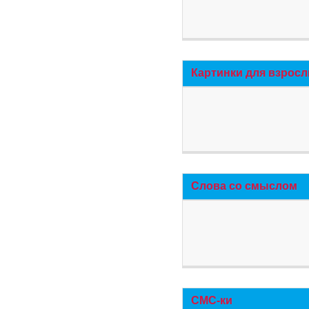
Картинки для взросл
Слова со смыслом
СМС-ки