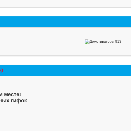
к)
м месте!
ных гифок