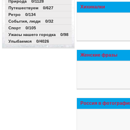
Природа 0/1128
Хихикалки
Путешествуем 0/627
Ретро 0/134
События, люди 0/32
Спорт 0/105
Ужасы нашего городка 0/98
Улыбаемся 0/4026
Женские фразы
Россия в фотографи