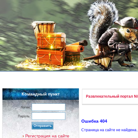
Командный пункт
Развлекательный портал Nif
Логин:
Пароль:
Ошибка 404
Страница на сайте не найдена.
Регистрация на сайте