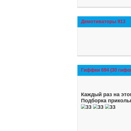
Демотиваторы 913
Гиффки 694 (30 гифо
Каждый раз на это
Подборка приколь