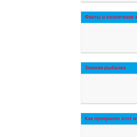
Факты о солнечном 
Зимняя рыбалка
Как прекрасен этот 