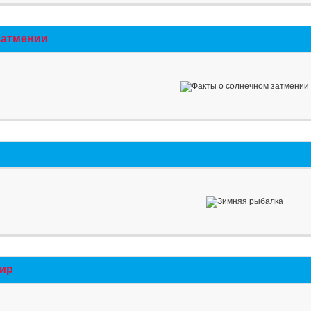
затмении
мир