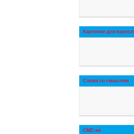
Картинки для взросл
Слова со смыслом
СМС-ки