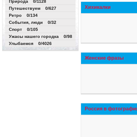
Природа 0/1128
Хихикалки
Путешествуем 0/627
Ретро 0/134
События, люди 0/32
Спорт 0/105
Ужасы нашего городка 0/98
Улыбаемся 0/4026
Женские фразы
Россия в фотографи