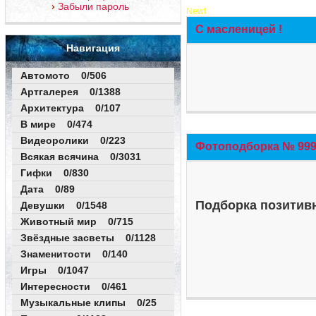
Забыли пароль
New!
С масленицей !
Навигация
Автомото 0/506
Артгалерея 0/1388
Архитектура 0/107
В мире 0/474
Видеоролики 0/223
Фотоподборка № 999 
Всякая всячина 0/3031
Гифки 0/830
Дата 0/89
Подборка позитивн
Девушки 0/1548
Животный мир 0/715
Звёздные засветы 0/1128
Знаменитости 0/140
Игры 0/1047
Интересности 0/461
Музыкальные клипы 0/25