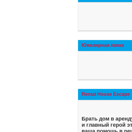
Ювелирная лавка
Rental House Escape
Брать дом в аренд
и главный герой э
ваша помощь в ре