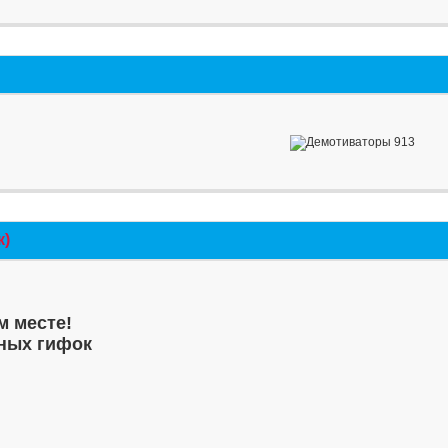
к)
м месте!
ных гифок