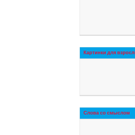
Картинки для взросл
Слова со смыслом