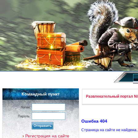
Командный пункт
Развлекательный портал Nif
Логин:
Пароль:
Ошибка 404
Страница на сайте не найдена.
Регистрация на сайте