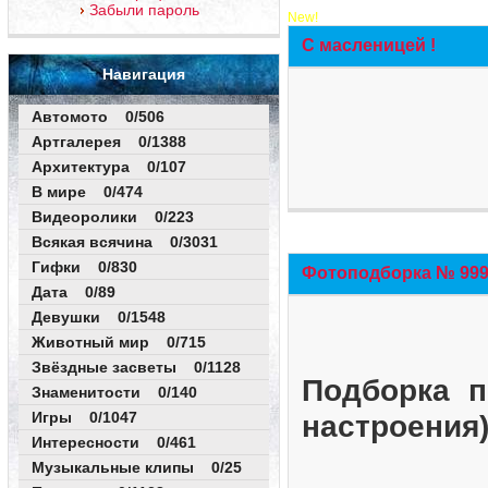
Забыли пароль
New!
С масленицей !
Навигация
Автомото 0/506
Артгалерея 0/1388
Архитектура 0/107
В мире 0/474
Видеоролики 0/223
Всякая всячина 0/3031
Гифки 0/830
Фотоподборка № 999 
Дата 0/89
Девушки 0/1548
Животный мир 0/715
Звёздные засветы 0/1128
Подборка п
Знаменитости 0/140
Игры 0/1047
настроения
Интересности 0/461
Музыкальные клипы 0/25