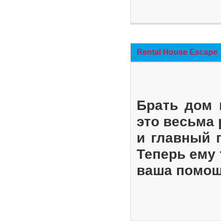
Rental House Escape
Брать дом 
это весьма
и главный 
Теперь ему 
ваша помощ