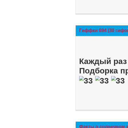
Гиффки 694 (30 гифо
Каждый раз 
Подборка п
Факты о солнечном 