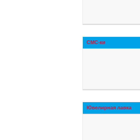
СМС-ки
Ювелирная лавка