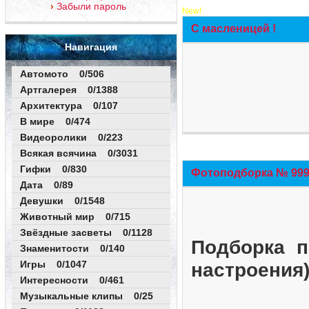
Забыли пароль
New!
С масленицей !
Навигация
Автомото 0/506
Артгалерея 0/1388
Архитектура 0/107
В мире 0/474
Видеоролики 0/223
Всякая всячина 0/3031
Гифки 0/830
Фотоподборка № 999 
Дата 0/89
Девушки 0/1548
Животный мир 0/715
Звёздные засветы 0/1128
Подборка п
Знаменитости 0/140
Игры 0/1047
настроения
Интересности 0/461
Музыкальные клипы 0/25