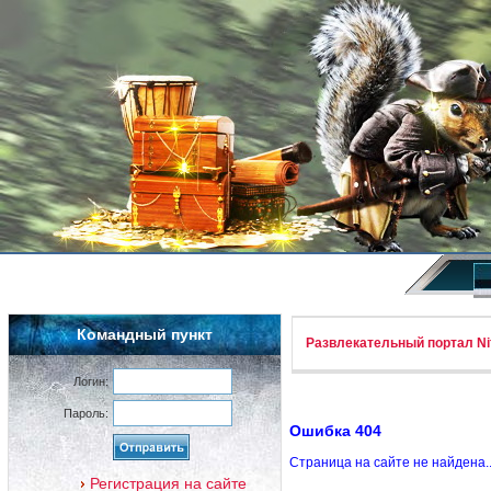
Командный пункт
Развлекательный портал Nif
Логин:
Пароль:
Ошибка 404
Страница на сайте не найдена.
Регистрация на сайте