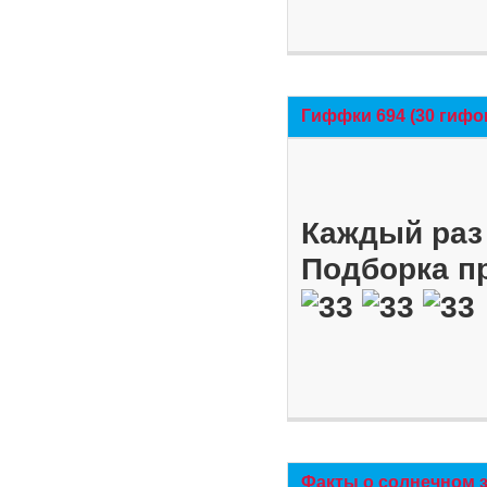
Гиффки 694 (30 гифо
Каждый раз 
Подборка п
Факты о солнечном 