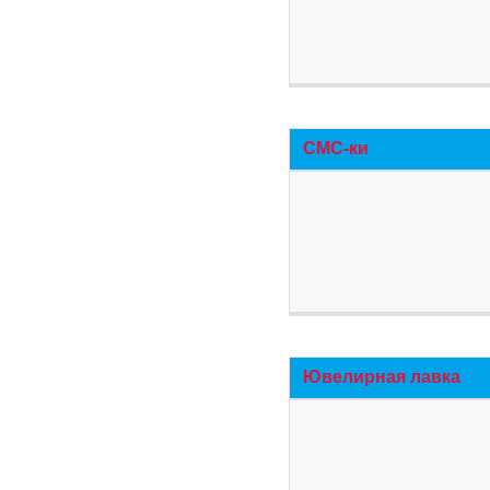
СМС-ки
Ювелирная лавка