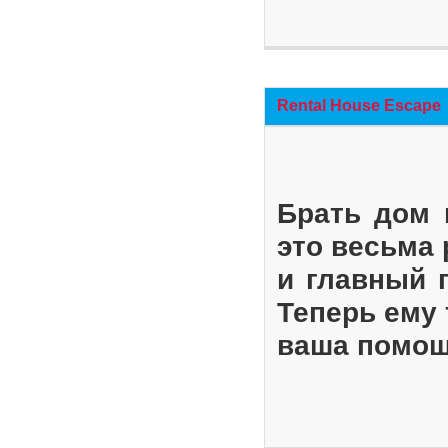
Rental House Escape
Брать дом 
это весьма
и главный 
Теперь ему 
ваша помощ