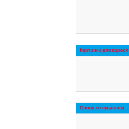
Картинки для взросл
Слова со смыслом