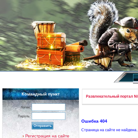
Командный пункт
Развлекательный портал Nif
Логин:
Пароль:
Ошибка 404
Страница на сайте не найдена.
Регистрация на сайте