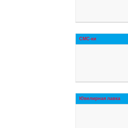
СМС-ки
Ювелирная лавка