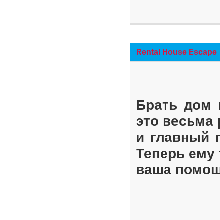
Rental House Escape
Брать дом 
это весьма
и главный 
Теперь ему 
ваша помощ