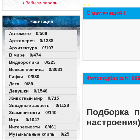
Забыли пароль
New!
С масленицей !
Навигация
Автомото 0/506
Артгалерея 0/1388
Архитектура 0/107
В мире 0/474
Видеоролики 0/223
Всякая всячина 0/3031
Гифки 0/830
Фотоподборка № 999 
Дата 0/89
Девушки 0/1548
Животный мир 0/715
Звёздные засветы 0/1128
Подборка п
Знаменитости 0/140
Игры 0/1047
настроения
Интересности 0/461
Музыкальные клипы 0/25