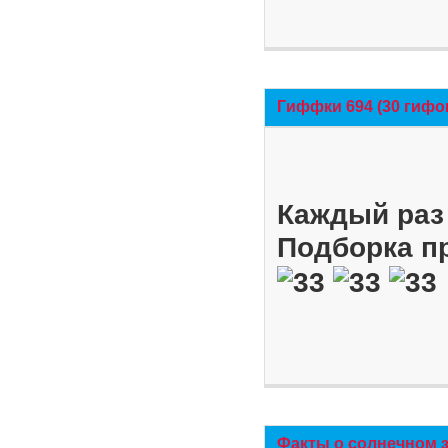
Гиффки 694 (30 гифо
Каждый раз 
Подборка п
Факты о солнечном 