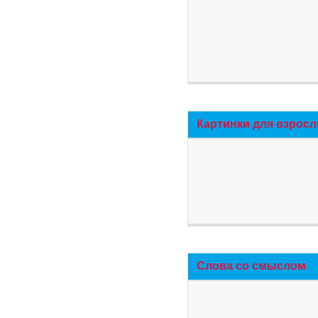
Картинки для взросл
Слова со смыслом