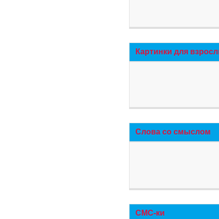
Картинки для взросл
Слова со смыслом
СМС-ки