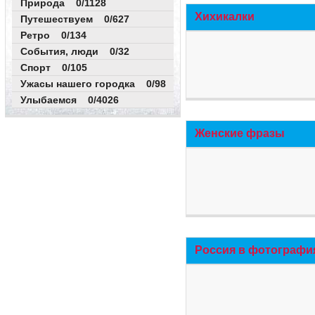
Природа 0/1128
Хихикалки
Путешествуем 0/627
Ретро 0/134
События, люди 0/32
Спорт 0/105
Ужасы нашего городка 0/98
Улыбаемся 0/4026
Женские фразы
Россия в фотографи