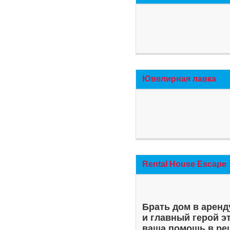
Ювелирная лавка
Rental House Escape
Брать дом в аренд
и главный герой э
ваша помощь в ре