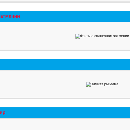
затмении
мир