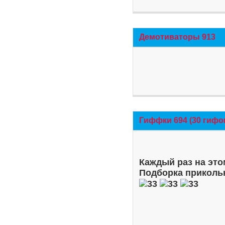
Демотиваторы 913
Гиффки 694 (30 гифо
Каждый раз на это
Подборка приколь