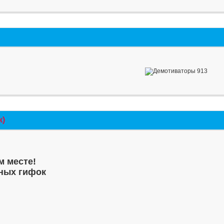
к)
м месте!
ных гифок