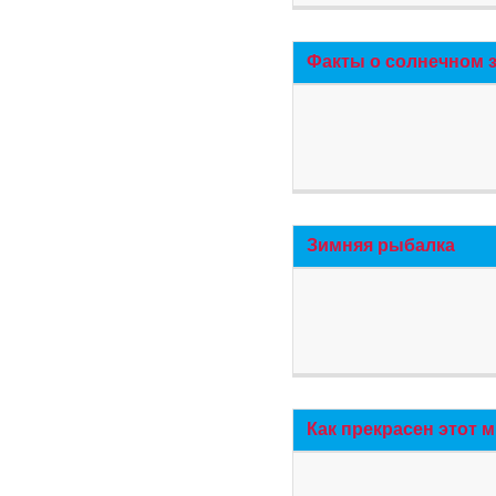
Факты о солнечном 
Зимняя рыбалка
Как прекрасен этот 