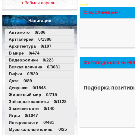
Забыли пароль
New!
С масленицей !
Навигация
Автомото 0/506
Артгалерея 0/1388
Архитектура 0/107
В мире 0/474
Видеоролики 0/223
Фотоподборка № 999 
Всякая всячина 0/3031
Гифки 0/830
Дата 0/89
Подборка позитивн
Девушки 0/1548
Животный мир 0/715
Звёздные засветы 0/1128
Знаменитости 0/140
Игры 0/1047
Интересности 0/461
Музыкальные клипы 0/25