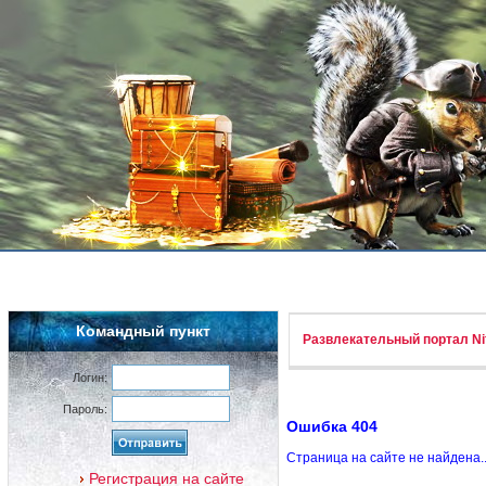
Командный пункт
Развлекательный портал Nif
Логин:
Пароль:
Ошибка 404
Страница на сайте не найдена.
Регистрация на сайте