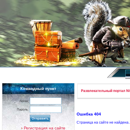
Командный пункт
Развлекательный портал Nif
Логин:
Пароль:
Ошибка 404
Страница на сайте не найдена.
Регистрация на сайте