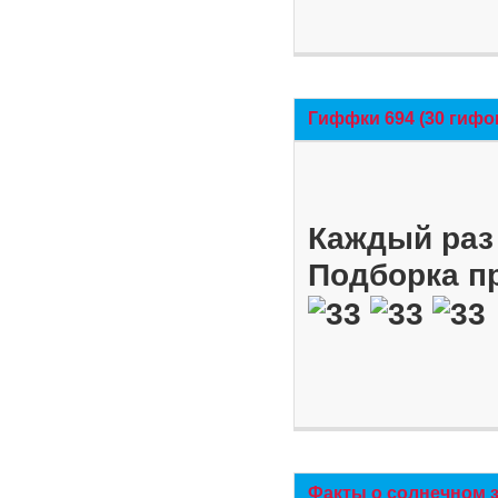
Гиффки 694 (30 гифо
Каждый раз 
Подборка п
Факты о солнечном 