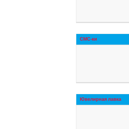
СМС-ки
Ювелирная лавка