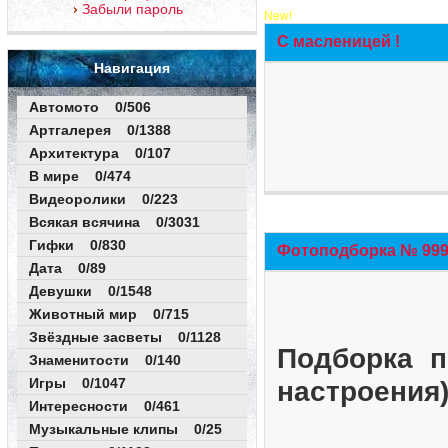
Забыли пароль
New!
С масленицей !
Навигация
Автомото 0/506
Артгалерея 0/1388
Архитектура 0/107
В мире 0/474
Видеоролики 0/223
Всякая всячина 0/3031
Гифки 0/830
Фотоподборка № 999 
Дата 0/89
Девушки 0/1548
Животный мир 0/715
Звёздные засветы 0/1128
Подборка п
Знаменитости 0/140
Игры 0/1047
настроения
Интересности 0/461
Музыкальные клипы 0/25