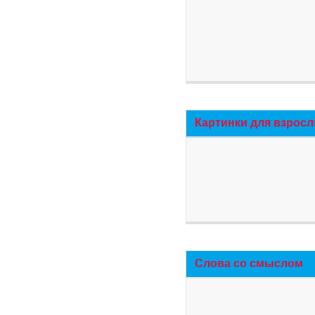
Картинки для взросл
Слова со смыслом