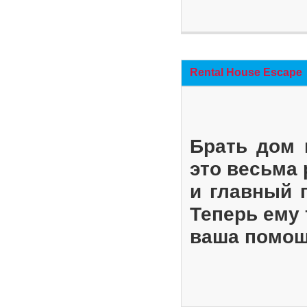
Rental House Escape
Брать дом 
это весьма
и главный 
Теперь ему 
ваша помощ