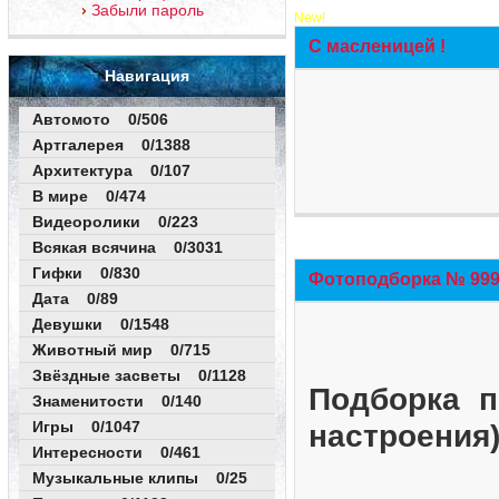
Забыли пароль
New!
С масленицей !
Навигация
Автомото 0/506
Артгалерея 0/1388
Архитектура 0/107
В мире 0/474
Видеоролики 0/223
Всякая всячина 0/3031
Гифки 0/830
Фотоподборка № 999 
Дата 0/89
Девушки 0/1548
Животный мир 0/715
Звёздные засветы 0/1128
Подборка п
Знаменитости 0/140
Игры 0/1047
настроения
Интересности 0/461
Музыкальные клипы 0/25