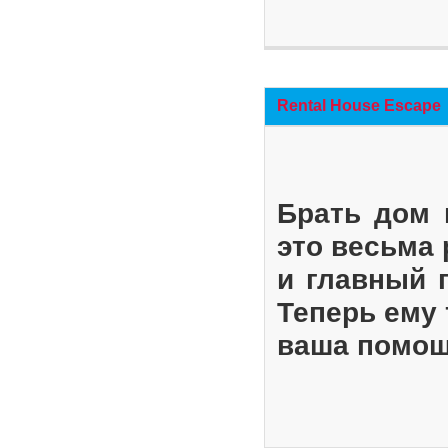
Rental House Escape
Брать дом 
это весьма
и главный 
Теперь ему 
ваша помощ