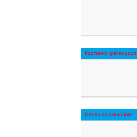
Картинки для взросл
Слова со смыслом