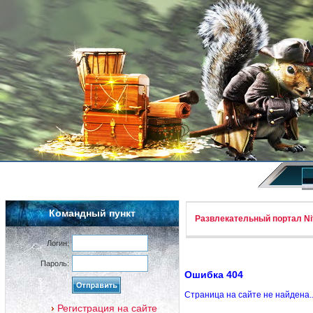
Командный пункт
Развлекательный портал Nif
Логин:
Пароль:
Ошибка 404
Страница на сайте не найдена.
Регистрация на сайте