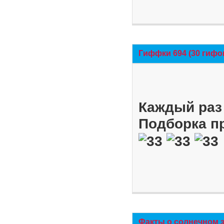
Гиффки 694 (30 гифо
Каждый раз 
Подборка п
Факты о солнечном 