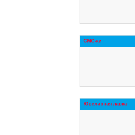
СМС-ки
Ювелирная лавка