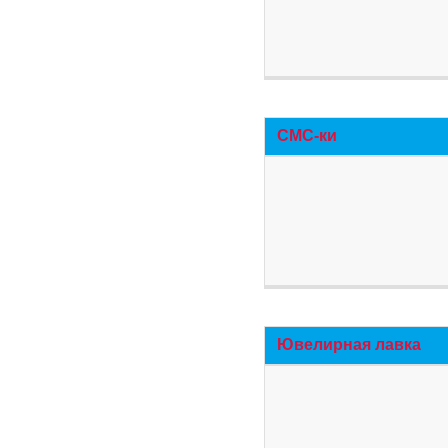
СМС-ки
Ювелирная лавка