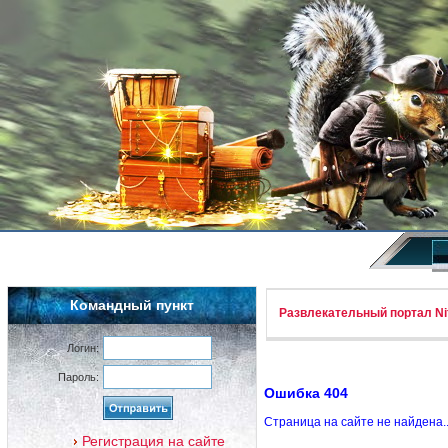
Командный пункт
Развлекательный портал Nif
Логин:
Пароль:
Ошибка 404
Страница на сайте не найдена.
Регистрация на сайте