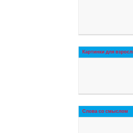
Картинки для взросл
Слова со смыслом