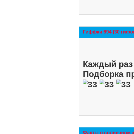
Гиффки 694 (30 гифо
Каждый раз 
Подборка п
Факты о солнечном 