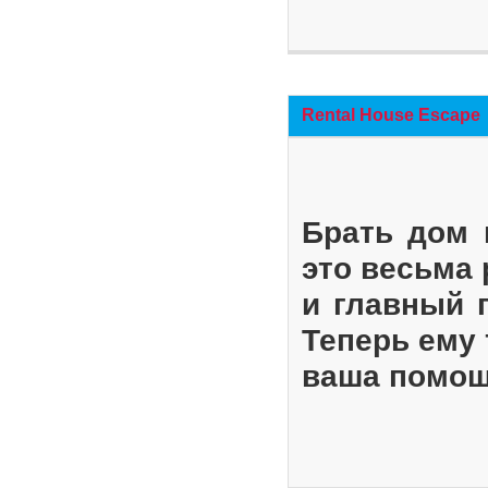
Rental House Escape
Брать дом 
это весьма
и главный 
Теперь ему 
ваша помощ