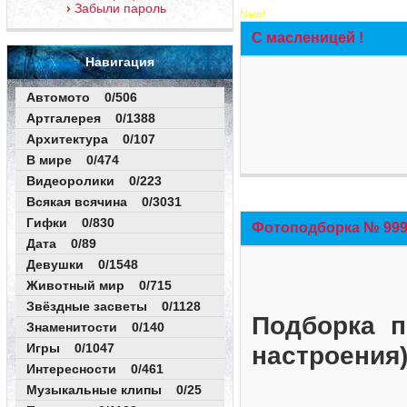
Забыли пароль
New!
С масленицей !
Навигация
Автомото 0/506
Артгалерея 0/1388
Архитектура 0/107
В мире 0/474
Видеоролики 0/223
Всякая всячина 0/3031
Гифки 0/830
Фотоподборка № 999 
Дата 0/89
Девушки 0/1548
Животный мир 0/715
Звёздные засветы 0/1128
Подборка п
Знаменитости 0/140
Игры 0/1047
настроения
Интересности 0/461
Музыкальные клипы 0/25