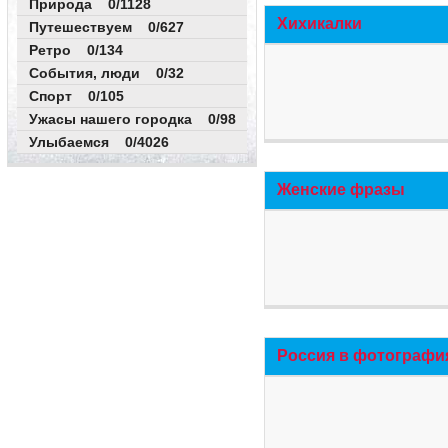
Природа 0/1128
Хихикалки
Путешествуем 0/627
Ретро 0/134
События, люди 0/32
Спорт 0/105
Ужасы нашего городка 0/98
Улыбаемся 0/4026
Женские фразы
Россия в фотографи