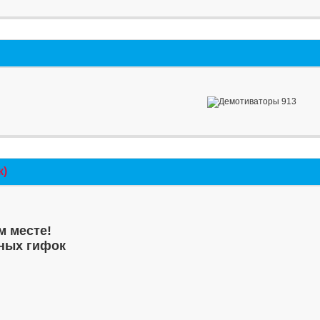
к)
м месте!
ных гифок