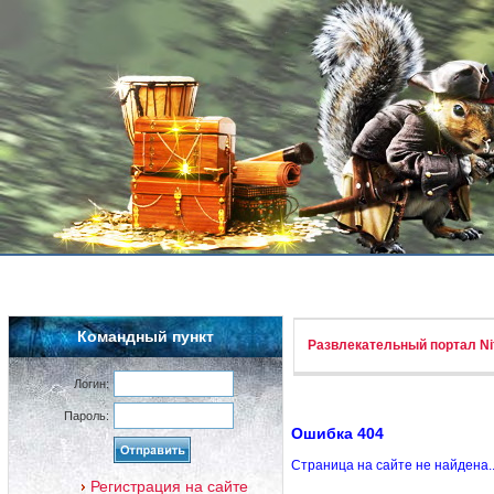
Командный пункт
Развлекательный портал Nif
Логин:
Пароль:
Ошибка 404
Страница на сайте не найдена.
Регистрация на сайте