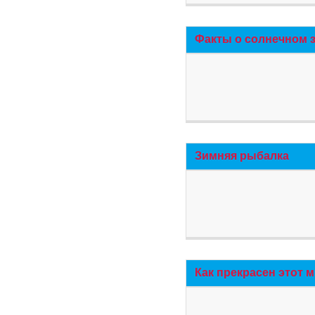
Факты о солнечном 
Зимняя рыбалка
Как прекрасен этот 