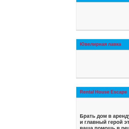
Ювелирная лавка
Rental House Escape
Брать дом в аренд
и главный герой э
ваша помощь в ре