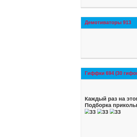
Демотиваторы 913
Гиффки 694 (30 гифо
Каждый раз на это
Подборка приколь