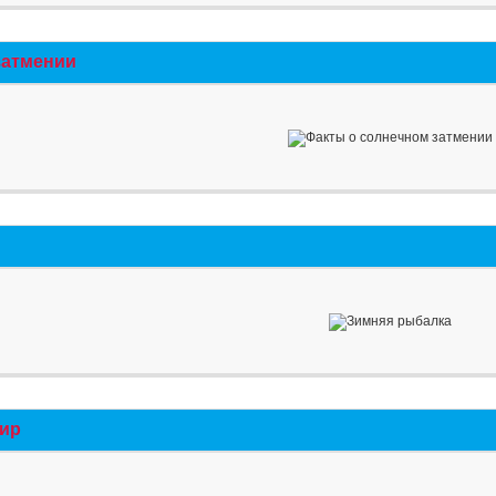
затмении
мир