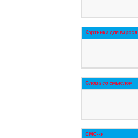
Картинки для взросл
Слова со смыслом
СМС-ки