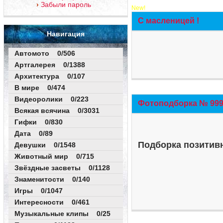
Забыли пароль
New!
С масленицей !
Навигация
Автомото 0/506
Артгалерея 0/1388
Архитектура 0/107
В мире 0/474
Видеоролики 0/223
Фотоподборка № 999 
Всякая всячина 0/3031
Гифки 0/830
Дата 0/89
Подборка позитивн
Девушки 0/1548
Животный мир 0/715
Звёздные засветы 0/1128
Знаменитости 0/140
Игры 0/1047
Интересности 0/461
Музыкальные клипы 0/25