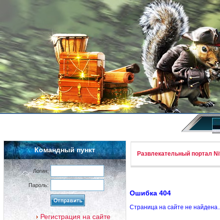
Командный пункт
Развлекательный портал Nif
Логин:
Пароль:
Ошибка 404
Страница на сайте не найдена.
Регистрация на сайте