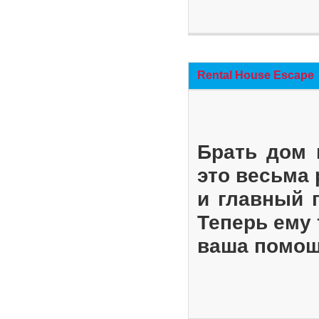
Rental House Escape
Брать дом 
это весьма
и главный 
Теперь ему 
ваша помощ