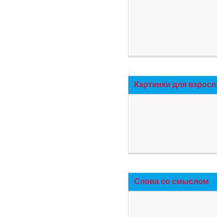
Картинки для взросл
Слова со смыслом