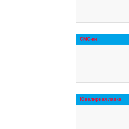
СМС-ки
Ювелирная лавка