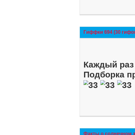
Гиффки 694 (30 гифо
Каждый раз 
Подборка п
Факты о солнечном 