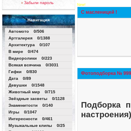
Забыли пароль
New!
С масленицей !
Навигация
Автомото 0/506
Артгалерея 0/1388
Архитектура 0/107
В мире 0/474
Видеоролики 0/223
Всякая всячина 0/3031
Гифки 0/830
Фотоподборка № 999 
Дата 0/89
Девушки 0/1548
Животный мир 0/715
Звёздные засветы 0/1128
Подборка п
Знаменитости 0/140
Игры 0/1047
настроения
Интересности 0/461
Музыкальные клипы 0/25