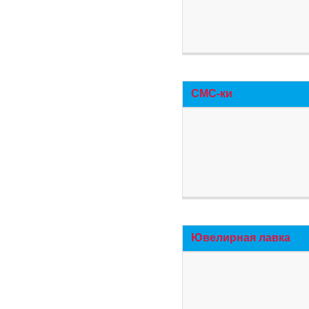
СМС-ки
Ювелирная лавка