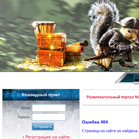
Командный пункт
Развлекательный портал Nif
Логин:
Пароль:
Ошибка 404
Страница на сайте не найдена.
Регистрация на сайте