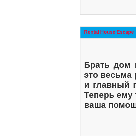
Rental House Escape
Брать дом 
это весьма
и главный 
Теперь ему 
ваша помощ