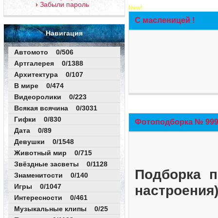
Забыли пароль
New!
С масленицей !
Навигация
Автомото 0/506
Артгалерея 0/1388
Архитектура 0/107
В мире 0/474
Видеоролики 0/223
Всякая всячина 0/3031
Гифки 0/830
Фотоподборка № 999 
Дата 0/89
Девушки 0/1548
Животный мир 0/715
Звёздные засветы 0/1128
Подборка п
Знаменитости 0/140
Игры 0/1047
настроения
Интересности 0/461
Музыкальные клипы 0/25