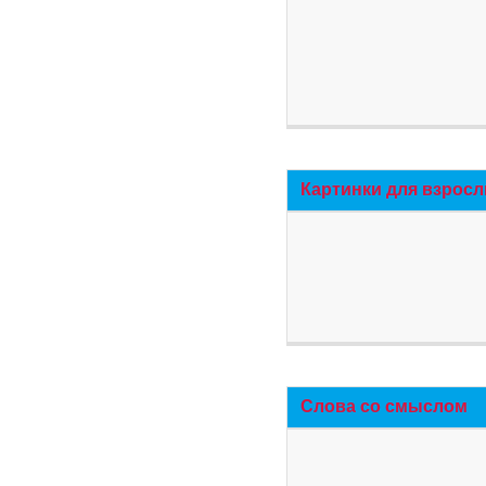
Картинки для взросл
Слова со смыслом