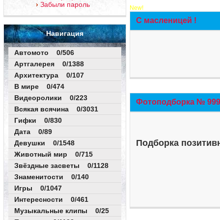
Забыли пароль
New!
С масленицей !
Навигация
Автомото 0/506
Артгалерея 0/1388
Архитектура 0/107
В мире 0/474
Видеоролики 0/223
Фотоподборка № 999 
Всякая всячина 0/3031
Гифки 0/830
Дата 0/89
Подборка позитивн
Девушки 0/1548
Животный мир 0/715
Звёздные засветы 0/1128
Знаменитости 0/140
Игры 0/1047
Интересности 0/461
Музыкальные клипы 0/25