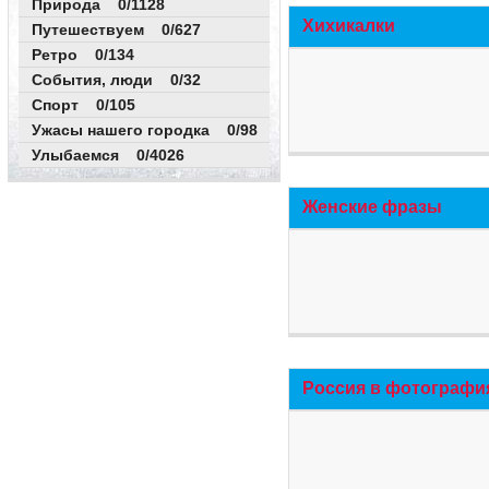
Природа 0/1128
Хихикалки
Путешествуем 0/627
Ретро 0/134
События, люди 0/32
Спорт 0/105
Ужасы нашего городка 0/98
Улыбаемся 0/4026
Женские фразы
Россия в фотографи