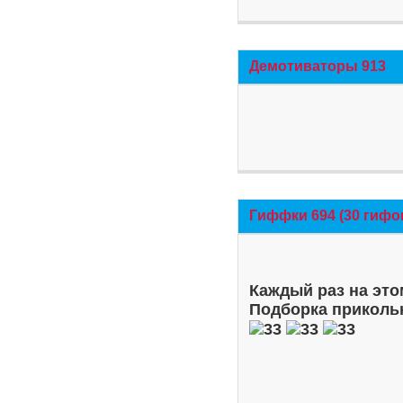
Демотиваторы 913
Гиффки 694 (30 гифо
Каждый раз на это
Подборка приколь