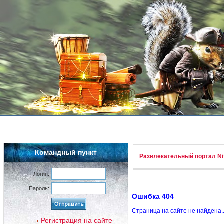
Командный пункт
Развлекательный портал Nif
Логин:
Пароль:
Ошибка 404
Страница на сайте не найдена.
Регистрация на сайте