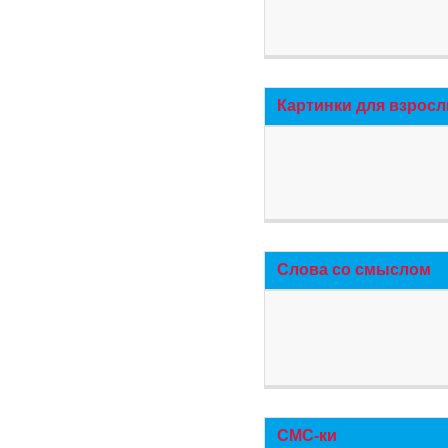
Картинки для взросл
Слова со смыслом
СМС-ки