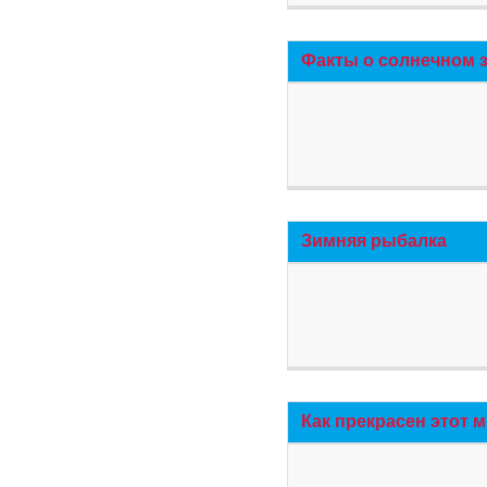
Факты о солнечном 
Зимняя рыбалка
Как прекрасен этот 