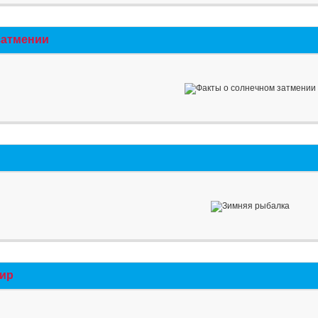
затмении
мир