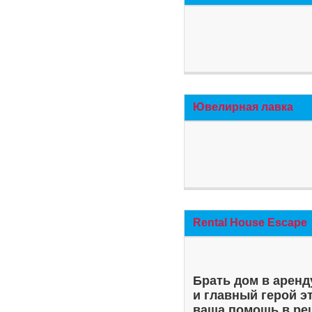
Ювелирная лавка
Rental House Escape
Брать дом в аренд
и главный герой э
ваша помощь в ре