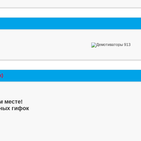
к)
м месте!
ных гифок